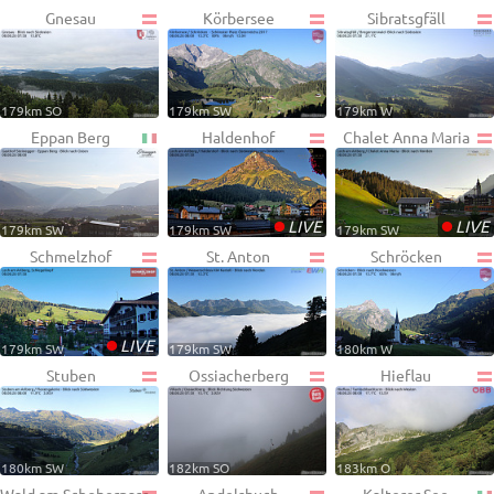
Gnesau
Körbersee
Sibratsgfäll
179km SO
179km SW
179km W
Eppan Berg
Haldenhof
Chalet Anna Maria
•
•
LIVE
LIVE
179km SW
179km SW
179km SW
Schmelzhof
St. Anton
Schröcken
•
LIVE
179km SW
179km SW
180km W
Stuben
Ossiacherberg
Hieflau
180km SW
182km SO
183km O