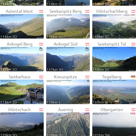
114km S
114km O
114km O
Astental West
Seekarspitz Berg
Mörtschachberg
116km SO
116km SO
117km SO
Ankogel Berg
Ankogel Süd
Seekarspitz Tal
117km SO
117km SO
118km SO
Seekarhaus
Kreuzspitze
Tegelberg
118km SO
119km S
120km W
Mörtschach
Auernig
Obergarten
120km SO
120km SO
121km SW