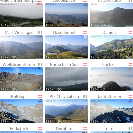
Wald am Schoberpass
Andelsbuch
Kalterer See
184km O
185km W
185km SW
Mals Vinschgau
Hasenbühel
Damüls
189km SW
193km W
193km W
Weißbrunnferner
Pörtschach Süd
Hochkar
193km SW
196km SO
196km O
Rußkopf
Piz Chavalatsch
Jamtalferner
197km SW
197km SW
198km SW
Furkajoch
Dornbirn
Trafoi