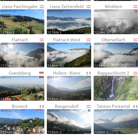
Lienz Faschingalm
Lienz Zettersfeld
Winklern
121km S
121km S
121km S
Flattach
Flattach West
Obervellach
122km SO
124km SO
124km SO
Grandsberg
Hofern - Kiens
Raggaschlucht 2
124km N
124km S
125km SO
Bruneck
Rangersdorf
Taisten Pustertal
125km S
125km S
126km S