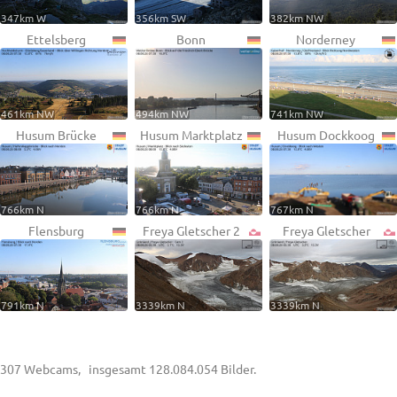
347km W
356km SW
382km NW
Ettelsberg
Bonn
Norderney
461km NW
494km NW
741km NW
Husum Brücke
Husum Marktplatz
Husum Dockkoog
766km N
766km N
767km N
Flensburg
Freya Gletscher 2
Freya Gletscher
791km N
3339km N
3339km N
307 Webcams, insgesamt 128.084.054 Bilder.