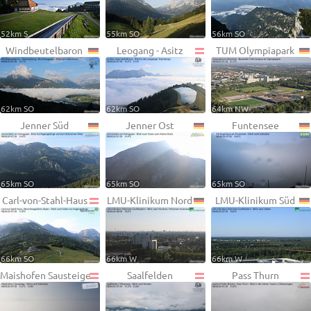
52km S
55km SO
56km SO
Windbeutelbaron
Leogang - Asitz
TUM Olympiapark
62km SO
62km SO
64km NW
Jenner Süd
Jenner Ost
Funtensee
65km SO
65km SO
65km SO
Carl-von-Stahl-Haus
LMU-Klinikum Nord
LMU-Klinikum Süd
66km SO
66km W
66km W
Maishofen Sausteige
Saalfelden
Pass Thurn