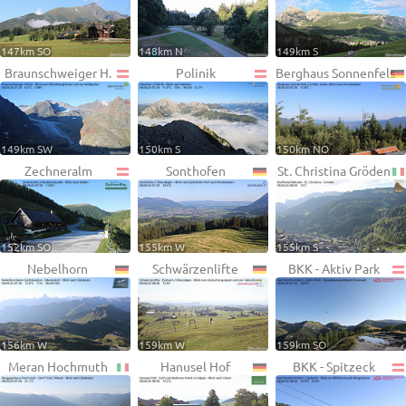
147km SO
148km N
149km S
Braunschweiger H.
Polinik
Berghaus Sonnenfels
149km SW
150km S
150km NO
Zechneralm
Sonthofen
St. Christina Gröden
152km SO
155km W
155km S
Nebelhorn
Schwärzenlifte
BKK - Aktiv Park
156km W
159km W
159km SO
Meran Hochmuth
Hanusel Hof
BKK - Spitzeck