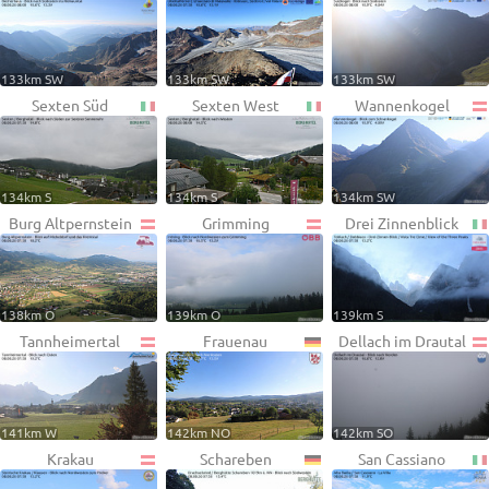
133km SW
133km SW
133km SW
Sexten Süd
Sexten West
Wannenkogel
134km S
134km S
134km SW
Burg Altpernstein
Grimming
Drei Zinnenblick
138km O
139km O
139km S
Tannheimertal
Frauenau
Dellach im Drautal
141km W
142km NO
142km SO
Krakau
Schareben
San Cassiano