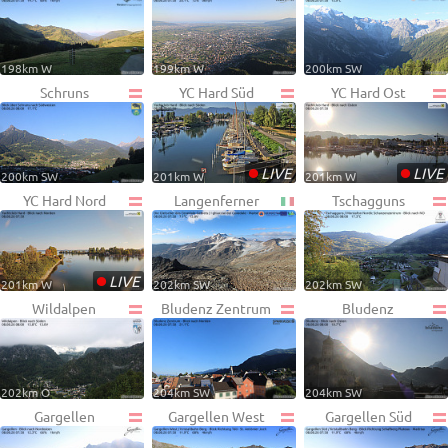
198km W
199km W
200km SW
Schruns
YC Hard Süd
YC Hard Ost
•
•
LIVE
LIVE
200km SW
201km W
201km W
YC Hard Nord
Langenferner
Tschagguns
•
LIVE
201km W
202km SW
202km SW
Wildalpen
Bludenz Zentrum
Bludenz
202km O
204km SW
204km SW
Gargellen
Gargellen West
Gargellen Süd