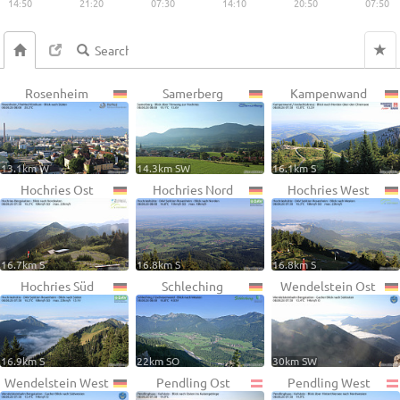
14:50
21:20
07:30
14:10
20:50
07:50
Rosenheim
Samerberg
Kampenwand
13.1km W
14.3km SW
16.1km S
Hochries Ost
Hochries Nord
Hochries West
16.7km S
16.8km S
16.8km S
Hochries Süd
Schleching
Wendelstein Ost
16.9km S
22km SO
30km SW
Wendelstein West
Pendling Ost
Pendling West