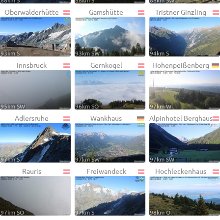
88km S
88km S
88km SW
Oberwalderhütte
Gamshütte
Tristner Ginzling
93km S
93km SW
94km S
Innsbruck
Gernkogel
Hohenpeißenberg
95km SW
96km SO
97km W
Adlersruhe
Wankhaus
Alpinhotel Berghaus
97km S
97km SW
97km SW
Rauris
Freiwandeck
Hochleckenhaus
97km SO
97km S
98km O