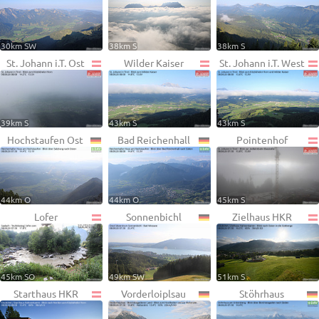
30km SW
38km S
38km S
St. Johann i.T. Ost
Wilder Kaiser
St. Johann i.T. West
39km S
43km S
43km S
Hochstaufen Ost
Bad Reichenhall
Pointenhof
44km O
44km O
45km S
Lofer
Sonnenbichl
Zielhaus HKR
45km SO
49km SW
51km S
Starthaus HKR
Vorderloiplsau
Stöhrhaus