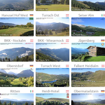
159km SW
159km W
159km SO
Hanusel Hof West
Turrach Ost
Seiser Alm
159km W
160km SO
161km S
BKK - Nockalm
BKK - Wiesernock
Jägersberg
161km SO
161km SO
161km W
Oberstdorf
Turrach West
Falkert Heidialm
161km W
161km SO
162km SO
Ritten
Heidi-Hotel
Obermaiselstein