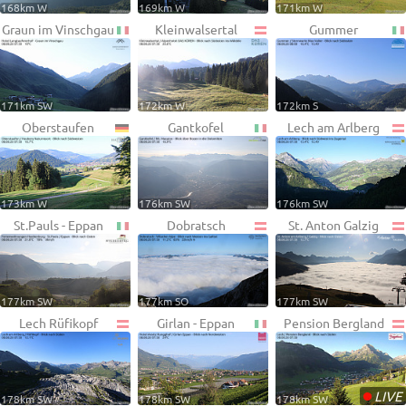
168km W
169km W
171km W
Graun im Vinschgau
Kleinwalsertal
Gummer
171km SW
172km W
172km S
Oberstaufen
Gantkofel
Lech am Arlberg
173km W
176km SW
176km SW
St.Pauls - Eppan
Dobratsch
St. Anton Galzig
177km SW
177km SO
177km SW
Lech Rüfikopf
Girlan - Eppan
Pension Bergland
•
LIVE
178km SW
178km SW
178km SW