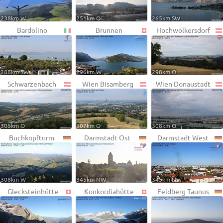
238km W
251km O
265km SW
Bardolino
Brunnen
Hochwolkersdorf
288km SW
296km W
298km O
Schwarzenbach
Wien Bisamberg
Wien Donaustadt
305km O
307km O
308km O
Buchkopfturm
Darmstadt Ost
Darmstadt West
308km W
345km NW
345km NW
Glecksteinhütte
Konkordiahütte
Feldberg Taunus