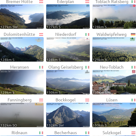
Bremer Hütte
Ederplan
Toblach Ratsberg
127km SW
127km S
128km S
Dolomitenhütte
Niederdorf
Waldwipfelweg
128km S
128km S
129km N
Meransen
Olang Geiselsberg
Neu-Toblach
129km S
130km S
130km S
Fanningberg
Bockkogel
Lüsen
132km SO
132km SW
133km S
Ridnaun
Becherhaus
Sulzkogel