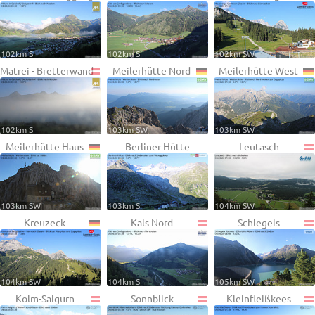
102km S
102km S
102km SW
Matrei - Bretterwand
Meilerhütte Nord
Meilerhütte West
102km S
103km SW
103km SW
Meilerhütte Haus
Berliner Hütte
Leutasch
103km SW
103km S
104km SW
Kreuzeck
Kals Nord
Schlegeis
104km SW
104km S
105km SW
Kolm-Saigurn
Sonnblick
Kleinfleißkees