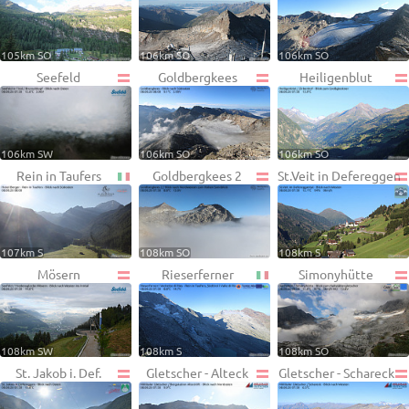
105km SO
106km SO
106km SO
Seefeld
Goldbergkees
Heiligenblut
106km SW
106km SO
106km SO
Rein in Taufers
Goldbergkees 2
St.Veit in Defereggen
107km S
108km SO
108km S
Mösern
Rieserferner
Simonyhütte
108km SW
108km S
108km SO
St. Jakob i. Def.
Gletscher - Alteck
Gletscher - Schareck