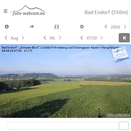
Bad Endorf
(550m)
2026
Aug
08.
07:50
Bad Endorf – „Simssee Blick“, Golddorf Hirnsberg und Chiemgauer Alpen – Mangfallgebirge
08.08.26 07:50 21.1°C
Live video available →
View