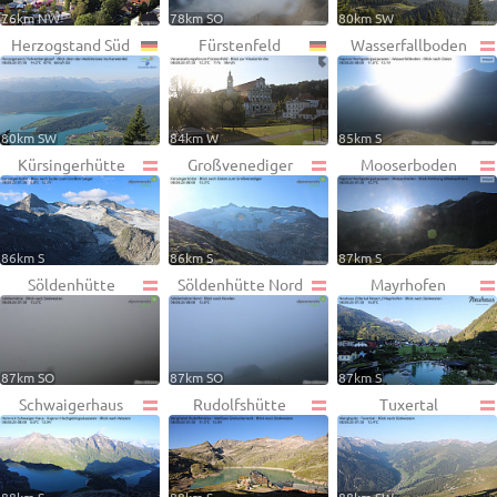
76km NW
78km SO
80km SW
Herzogstand Süd
Fürstenfeld
Wasserfallboden
80km SW
84km W
85km S
Kürsingerhütte
Großvenediger
Mooserboden
86km S
86km S
87km S
Söldenhütte
Söldenhütte Nord
Mayrhofen
87km SO
87km SO
87km S
Schwaigerhaus
Rudolfshütte
Tuxertal