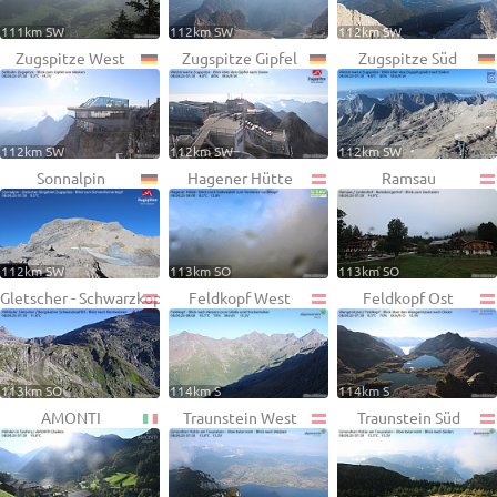
111km SW
112km SW
112km SW
Zugspitze West
Zugspitze Gipfel
Zugspitze Süd
112km SW
112km SW
112km SW
Sonnalpin
Hagener Hütte
Ramsau
112km SW
113km SO
113km SO
Gletscher - Schwarzkopf
Feldkopf West
Feldkopf Ost
113km SO
114km S
114km S
AMONTI
Traunstein West
Traunstein Süd