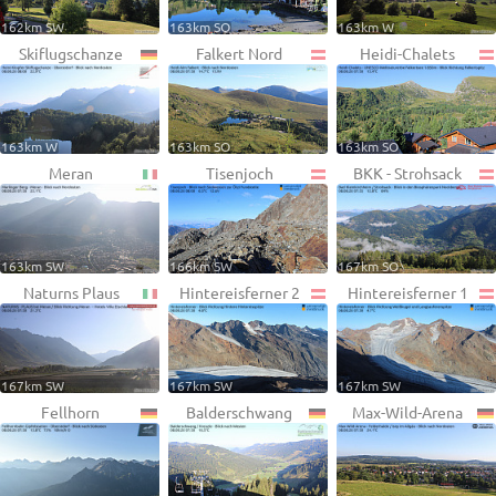
162km SW
163km SO
163km W
Skiflugschanze
Falkert Nord
Heidi-Chalets
163km W
163km SO
163km SO
Meran
Tisenjoch
BKK - Strohsack
163km SW
166km SW
167km SO
Naturns Plaus
Hintereisferner 2
Hintereisferner 1
167km SW
167km SW
167km SW
Fellhorn
Balderschwang
Max-Wild-Arena