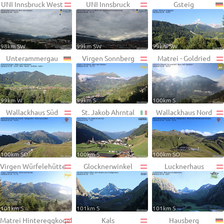
UNI Innsbruck West
UNI Innsbruck
Gsteig
98km SW
99km SW
99km SW
Unterammergau
Virgen Sonnberg
Matrei - Goldried
99km W
99km S
100km S
Wallackhaus Süd
St. Jakob Ahrntal
Wallackhaus Nord
100km SO
100km S
100km SO
Virgen Würfelehütte
Glocknerwinkel
Lucknerhaus
101km S
101km S
101km S
Matrei Hintereggkogel
Kals
Hausberg