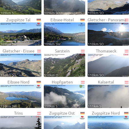
109km S
109km SO
109km SO
Zugspitze Tal
Eibsee-Hotel
Gletscher - Panorama
109km SW
109km SW
110km SO
Gletscher - Eissee
Sarstein
Thomaseck
110km SO
110km O
110km SO
Eibsee Nord
Hopfgarten
Kalsertal
110km SW
110km S
111km S
Trins
Zugspitze Ost
Zugspitze Nord