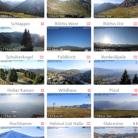
208km SW
209km SW
209km SW
Schlappin
Röthis West
Röthis Ost
211km SW
211km W
211km W
Schulterkogel
Feldkirch
Vorderälpele
214km SO
216km W
217km W
Hoher Kasten
Wildhaus
Pizol
222km W
237km W
238km SW
Hochhamm
Helmut List Halle
Malcesine