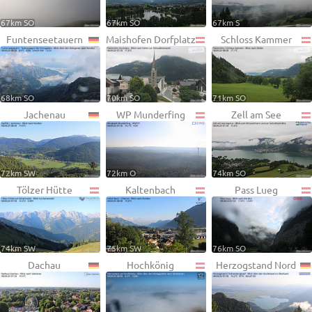
67km SO
67km SO
67km S
Funtenseetauern
Maishofen Dorfplatz
Schloss Kammer
68km SO
70km SO
71km SO
Jachenau
WP Munderfing
Zell am See
72km SW
72km O
74km SO
Tölzer Hütte
Kaltenbach
Pass Lueg
74km SW
75km SW
76km SO
Dachau
Hochkönig
Herzogstand Nord