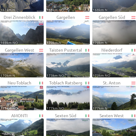
167km N
168km NO
168km N
Drei Zinnenblick
Gargellen
Gargellen Süd
169km NO
170km N
170km N
Gargellen West
Taisten Pustertal
Niederdorf
170km N
173km NO
173km NO
Neu-Toblach
Toblach Ratsberg
St. Anton
175km NO
177km NO
177km N
AMONTI
Sexten Süd
Sexten West