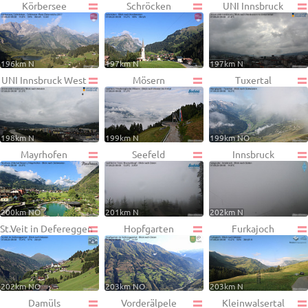
Körbersee
Schröcken
UNI Innsbruck
196km N
197km N
197km N
UNI Innsbruck West
Mösern
Tuxertal
198km N
199km N
199km NO
Mayrhofen
Seefeld
Innsbruck
200km NO
201km N
202km N
St.Veit in Defereggen
Hopfgarten
Furkajoch
202km NO
203km NO
203km N
Damüls
Vorderälpele
Kleinwalsertal