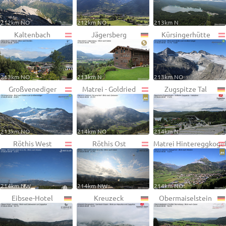
212km NO
212km NO
213km N
Kaltenbach
Jägersberg
Kürsingerhütte
213km NO
213km N
213km NO
Großvenediger
Matrei - Goldried
Zugspitze Tal
213km NO
214km NO
214km N
Röthis West
Röthis Ost
Matrei Hintereggkoge
214km NW
214km NW
214km NO
Eibsee-Hotel
Kreuzeck
Obermaiselstein