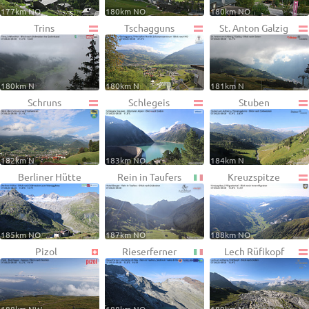
177km NO
180km NO
180km NO
Trins
Tschagguns
St. Anton Galzig
180km N
180km N
181km N
Schruns
Schlegeis
Stuben
182km N
183km NO
184km N
Berliner Hütte
Rein in Taufers
Kreuzspitze
185km NO
187km NO
188km NO
Pizol
Rieserferner
Lech Rüfikopf