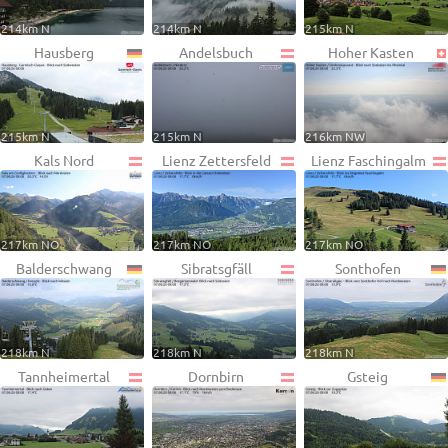
214km N
214km N
215km N
Hausberg
Andelsbuch
Hoher Kasten
215km N
215km N
216km NW
Kals Nord
Lienz Zettersfeld
Lienz Faschingalm
217km NO
217km NO
217km NO
Balderschwang
Sibratsgfäll
Sonthofen
218km N
218km N
218km N
Tannheimertal
Dornbirn
Gsteig