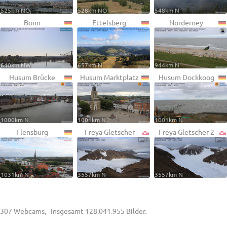
525km NO
528km NO
548km N
Bonn
Ettelsberg
Norderney
640km NW
657km N
944km N
Husum Brücke
Husum Marktplatz
Husum Dockkoog
1000km N
1001km N
1001km N
Flensburg
Freya Gletscher
Freya Gletscher 2
1031km N
3557km N
3557km N
307 Webcams, insgesamt 128.041.955 Bilder.