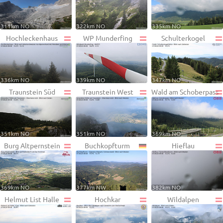
311km NO
322km NO
335km NO
Hochleckenhaus
WP Munderfing
Schulterkogel
336km NO
339km NO
347km NO
Traunstein Süd
Traunstein West
Wald am Schoberpass
351km NO
351km NO
369km NO
Burg Altpernstein
Buchkopfturm
Hieflau
369km NO
377km NW
382km NO
Helmut List Halle
Hochkar
Wildalpen