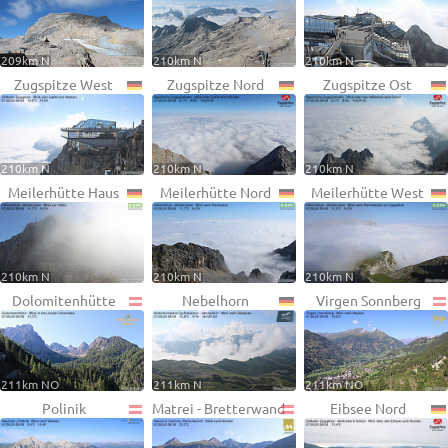
209km N
210km N
210km N
Zugspitze West
Zugspitze Nord
Zugspitze Ost
210km N
210km N
210km N
Meilerhütte Haus
Meilerhütte Nord
Meilerhütte West
210km N
210km N
210km N
Dolomitenhütte
Nebelhorn
Virgen Sonnberg
211km NO
211km N
211km NO
Polinik
Matrei - Bretterwand
Eibsee Nord