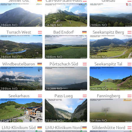
Jenner Ost
Carl-von-Stahl-Haus
Gnesau
286km NO
287km NO
288km NO
Turrach West
Bad Endorf
Seekarspitz Berg
288km NO
288km NO
289km NO
Windbeutelbaron
Pörtschach Süd
Seekarspitz Tal
289km NO
290km NO
290km NO
Seekarhaus
Pass Lueg
Fanningberg
290km NO
291km NO
291km NO
LMU-Klinikum Süd
LMU-Klinikum Nord
Söldenhütte Nord