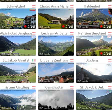
188km NW
188km NO
189km N
Schmelzhof
Chalet Anna Maria
Haldenhof
•
•
•
LIVE
LIVE
LIVE
190km N
191km N
191km N
Alpinhotel Berghaus
Lech am Arlberg
Pension Bergland
•
LIVE
191km NO
191km N
191km N
St. Jakob Ahrntal
Bludenz Zentrum
Bludenz
191km NO
192km N
193km N
Tristner Ginzling
Gamshütte
St. Jakob i. Def.
194km NO
195km NO
196km NO