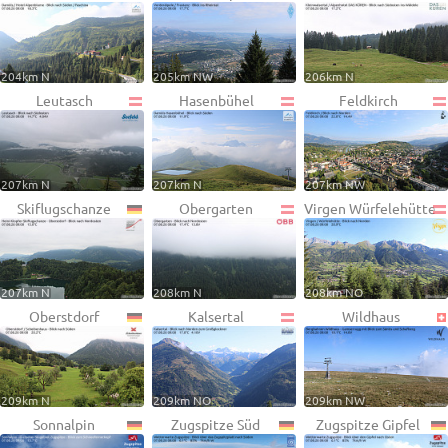
204km N
205km NW
206km N
Leutasch
Hasenbühel
Feldkirch
207km N
207km N
207km NW
Skiflugschanze
Obergarten
Virgen Würfelehütte
207km N
208km N
208km NO
Oberstdorf
Kalsertal
Wildhaus
209km N
209km NO
209km NW
Sonnalpin
Zugspitze Süd
Zugspitze Gipfel