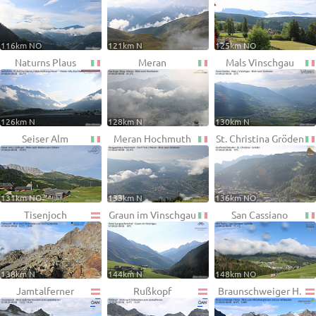
116km NO
121km N
125km NO
Naturns Plaus
Meran
Mals Vinschgau
126km N
128km N
130km N
Seiser Alm
Meran Hochmuth
St. Christina Gröden
131km NO
133km N
136km NO
Tisenjoch
Graun im Vinschgau
San Cassiano
138km N
144km N
148km NO
Jamtalferner
Rußkopf
Braunschweiger H.