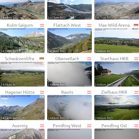
241km NO
241km NO
242km NO
Kolm-Saigurn
Flattach West
Max-Wild-Arena
243km NO
243km NO
244km N
Schwärzenlifte
Obervellach
Starthaus HKR
244km N
244km NO
244km NO
Hagener Hütte
Rauris
Zielhaus HKR
245km NO
246km NO
246km NO
Auernig
Pendling West
Pendling Ost