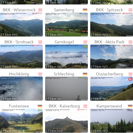
271km NO
273km NO
273km NO
BKK - Wiesernock
Samerberg
BKK - Spitzeck
273km NO
273km NO
274km NO
BKK - Strohsack
Gernkogel
BKK - Aktiv Park
274km NO
275km NO
275km NO
Hochkönig
Schleching
Ossiacherberg
275km NO
275km NO
275km NO
Funtensee
BKK - Kaiserburg
Kampenwand
275km NO
275km NO
276km NO