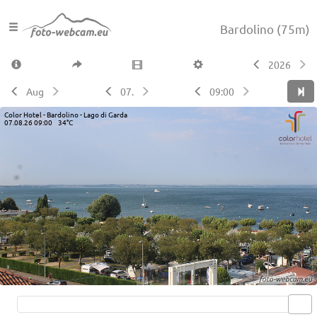
Bardolino
(75m)
2026
Aug
07.
09:00
Color Hotel - Bardolino - Lago di Garda
07.08.26 09:00 34°C
Live video available →
View