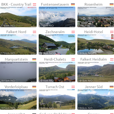
BKK - Country Trail
Funtenseetauern
Rosenheim
276km NO
276km NO
279km N
Falkert Nord
Zechneralm
Heidi-Hotel
279km NO
280km NO
280km NO
Marquartstein
Heidi-Chalets
Falkert Heidialm
281km NO
281km NO
281km NO
Vorderloiplsau
Turrach Ost
Jenner Süd
285km NO
286km NO
286km NO