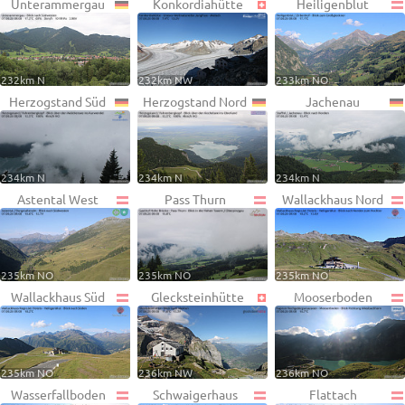
Unterammergau
Konkordiahütte
Heiligenblut
232km N
232km NW
233km NO
Herzogstand Süd
Herzogstand Nord
Jachenau
234km N
234km N
234km N
Astental West
Pass Thurn
Wallackhaus Nord
235km NO
235km NO
235km NO
Wallackhaus Süd
Glecksteinhütte
Mooserboden
235km NO
236km NW
236km NO
Wasserfallboden
Schwaigerhaus
Flattach