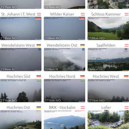
257km NO
257km NO
257km NO
St. Johann i.T. West
Wilder Kaiser
Schloss Kammer
258km NO
258km NO
258km NO
Wendelstein West
Wendelstein Ost
Saalfelden
259km N
259km N
264km NO
Hochries Süd
Hochries Nord
Hochries West
271km NO
271km NO
271km NO
Hochries Ost
BKK - Nockalm
Lofer