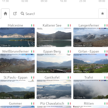
17:30
02:00
09:50
16:30
23:30
09:00
Malcesine
Kalterer See
Langenferner
23km N
102km NO
105km N
Weißbrunnferner
Eppan Berg
Girlan - Eppan
105km N
109km N
110km NO
St.Pauls - Eppan
Gantkofel
Trafoi
111km N
112km N
115km N
Gummer
Piz Chavalatsch
Ritten