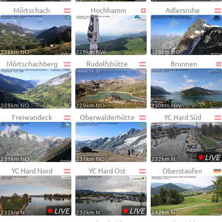
Mörtschach
Hochhamm
Adlersruhe
226km NO
228km NW
228km NO
Mörtschachberg
Rudolfshütte
Brunnen
228km NO
229km NO
230km NW
Freiwandeck
Oberwalderhütte
YC Hard Süd
•
LIVE
231km NO
231km NO
232km N
YC Hard Nord
YC Hard Ost
Oberstaufen
•
•
LIVE
LIVE
232km N
232km N
232km N