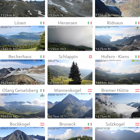
152km N
153km N
155km N
Lüsen
Meransen
Ridnaun
156km NO
159km NO
162km N
Becherhaus
Schlappin
Hofern - Kiens
162km N
165km N
166km NO
Olang Geiselsberg
Wannenkogel
Bremer Hütte
166km NO
167km N
167km N
Bockkogel
Bruneck
Sulzkogel