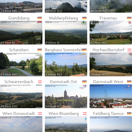
398km NO
400km NO
402km NO
Grandsberg
Waldwipfelweg
Frauenau
411km N
416km N
429km NO
Schareben
Berghaus Sonnenfels
Hochwolkersdorf
436km NO
438km NO
486km NO
Schwarzenbach
Darmstadt Ost
Darmstadt West
489km NO
506km N
506km N
Wien Donaustadt
Wien Bisamberg
Feldberg Taunus