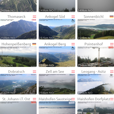
249km NO
249km NO
249km NO
Thomaseck
Ankogel Süd
Sonnenbichl
250km NO
251km NO
251km N
Hohenpeißenberg
Ankogel Berg
Pointenhof
252km N
254km NO
254km NO
Dobratsch
Zell am See
Leogang - Asitz
256km NO
256km NO
256km NO
St. Johann i.T. Ost
Maishofen Sausteige
Maishofen Dorfplatz