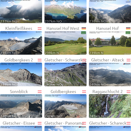
237km NO
237km NO
238km NO
Kleinfleißkees
Hanusel Hof West
Hanusel Hof
239km NO
239km N
239km N
Goldbergkees 2
Gletscher - Schwarzkopf
Gletscher - Alteck
239km NO
240km NO
240km NO
Sonnblick
Goldbergkees
Raggaschlucht 2
240km NO
240km NO
241km NO
Gletscher - Eissee
Gletscher - Panorama
Gletscher - Schareck