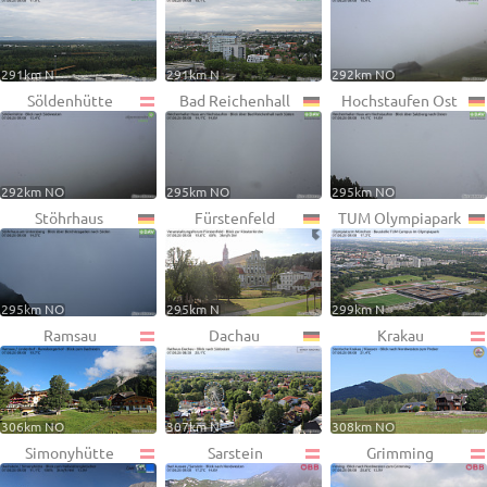
291km N
291km N
292km NO
Söldenhütte
Bad Reichenhall
Hochstaufen Ost
292km NO
295km NO
295km NO
Stöhrhaus
Fürstenfeld
TUM Olympiapark
295km NO
295km N
299km N
Ramsau
Dachau
Krakau
306km NO
307km N
308km NO
Simonyhütte
Sarstein
Grimming