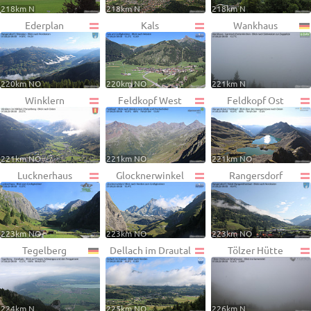
218km N
218km N
218km N
Ederplan
Kals
Wankhaus
220km NO
220km NO
221km N
Winklern
Feldkopf West
Feldkopf Ost
221km NO
221km NO
221km NO
Lucknerhaus
Glocknerwinkel
Rangersdorf
223km NO
223km NO
223km NO
Tegelberg
Dellach im Drautal
Tölzer Hütte
224km N
225km NO
226km N