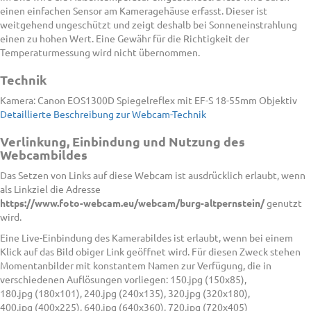
einen einfachen Sensor am Kameragehäuse erfasst. Dieser ist
weitgehend ungeschützt und zeigt deshalb bei Sonneneinstrahlung
einen zu hohen Wert. Eine Gewähr für die Richtigkeit der
Temperaturmessung wird nicht übernommen.
Technik
Kamera: Canon EOS1300D Spiegelreflex mit EF-S 18-55mm Objektiv
Detaillierte Beschreibung zur Webcam-Technik
Verlinkung, Einbindung und Nutzung des
Webcambildes
Das Setzen von Links auf diese Webcam ist ausdrücklich erlaubt, wenn
als Linkziel die Adresse
https://www.foto-webcam.eu/webcam/burg-altpernstein/
genutzt
wird.
Eine Live-Einbindung des Kamerabildes ist erlaubt, wenn bei einem
Klick auf das Bild obiger Link geöffnet wird. Für diesen Zweck stehen
Momentanbilder mit konstantem Namen zur Verfügung, die in
verschiedenen Auflösungen vorliegen: 150.jpg (150x85),
180.jpg (180x101), 240.jpg (240x135), 320.jpg (320x180),
400.jpg (400x225), 640.jpg (640x360), 720.jpg (720x405)