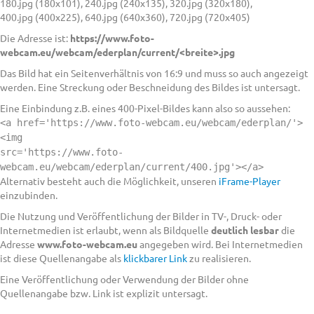
180.jpg (180x101), 240.jpg (240x135), 320.jpg (320x180),
400.jpg (400x225), 640.jpg (640x360), 720.jpg (720x405)
Die Adresse ist:
https://www.foto-
webcam.eu/webcam/ederplan/current/<breite>.jpg
Das Bild hat ein Seitenverhältnis von 16:9 und muss so auch angezeigt
werden. Eine Streckung oder Beschneidung des Bildes ist untersagt.
Eine Einbindung z.B. eines 400-Pixel-Bildes kann also so aussehen:
<a href='https://www.foto-webcam.eu/webcam/ederplan/'>
<img
src='https://www.foto-
webcam.eu/webcam/ederplan/current/400.jpg'></a>
Alternativ besteht auch die Möglichkeit, unseren
iFrame-Player
einzubinden.
Die Nutzung und Veröffentlichung der Bilder in TV-, Druck- oder
Internetmedien ist erlaubt, wenn als Bildquelle
deutlich lesbar
die
Adresse
www.foto-webcam.eu
angegeben wird. Bei Internetmedien
ist diese Quellenangabe als
klickbarer Link
zu realisieren.
Eine Veröffentlichung oder Verwendung der Bilder ohne
Quellenangabe bzw. Link ist explizit untersagt.