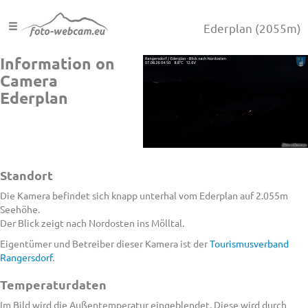
Ederplan
(2055m)
Information on
Camera
Ederplan
Standort
Die Kamera befindet sich knapp unterhal vom Ederplan auf 2.055m
Seehöhe.
Der Blick zeigt nach Nordosten ins Mölltal.
Eigentümer und Betreiber dieser Kamera ist der
Tourismusverband
Rangersdorf
.
Temperaturdaten
Im Bild wird die Außentemperatur eingeblendet. Diese wird durch