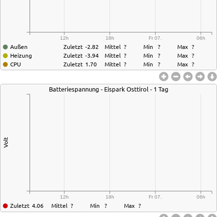
12h
18h
Fr 07.
06h
Außen
Zuletzt
-2.82
Mittel
?
Min
?
Max
?
Heizung
Zuletzt
-3.94
Mittel
?
Min
?
Max
?
CPU
Zuletzt
1.70
Mittel
?
Min
?
Max
?
Batteriespannung - Eispark Osttirol - 1 Tag
Volt
12h
18h
Fr 07.
06h
Zuletzt
4.06
Mittel
?
Min
?
Max
?