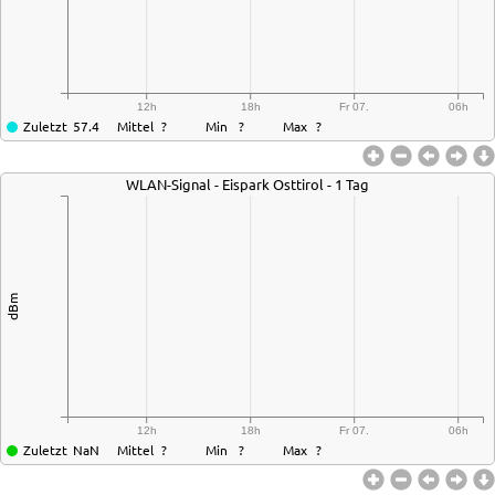
12h
18h
Fr 07.
06h
Zuletzt
57.4
Mittel
?
Min
?
Max
?
WLAN-Signal - Eispark Osttirol - 1 Tag
dBm
12h
18h
Fr 07.
06h
Zuletzt
NaN
Mittel
?
Min
?
Max
?