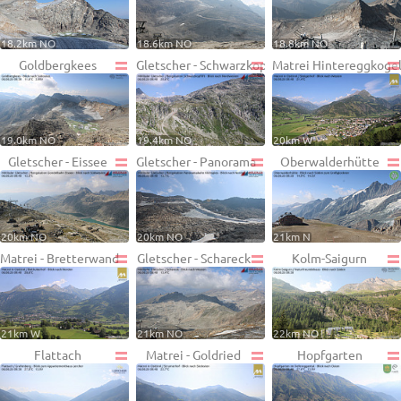
18.2km NO
18.6km NO
18.8km NO
Goldbergkees
Gletscher - Schwarzkopf
Matrei Hintereggkoge
19.0km NO
19.4km NO
20km W
Gletscher - Eissee
Gletscher - Panorama
Oberwalderhütte
20km NO
20km NO
21km N
Matrei - Bretterwand
Gletscher - Schareck
Kolm-Saigurn
21km W
21km NO
22km NO
Flattach
Matrei - Goldried
Hopfgarten