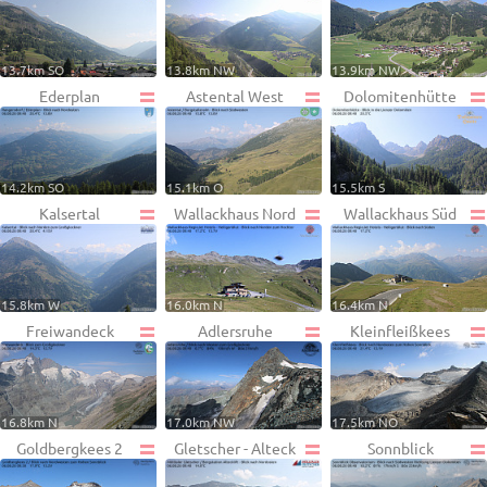
13.7km SO
13.8km NW
13.9km NW
Ederplan
Astental West
Dolomitenhütte
14.2km SO
15.1km O
15.5km S
Kalsertal
Wallackhaus Nord
Wallackhaus Süd
15.8km W
16.0km N
16.4km N
Freiwandeck
Adlersruhe
Kleinfleißkees
16.8km N
17.0km NW
17.5km NO
Goldbergkees 2
Gletscher - Alteck
Sonnblick