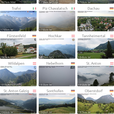
167km NW
173km W
176km W
Trafoi
Piz Chavalatsch
Dachau
178km W
178km W
179km NW
Fürstenfeld
Hochkar
Tannheimertal
180km NW
182km NO
184km W
Wildalpen
Nebelhorn
St. Anton
185km NO
193km W
195km W
St. Anton Galzig
Sonthofen
Oberstdorf
196km W
196km W
197km W