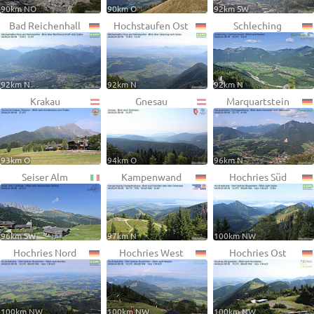
90km NO
90km O
92km SW
Bad Reichenhall
Hochstaufen Ost
Schleching
92km N
92km N
92km N
Krakau
Gnesau
Marquartstein
93km O
94km O
96km N
Seiser Alm
Kampenwand
Hochries Süd
96km SW
97km N
100km NW
Hochries Nord
Hochries West
Hochries Ost
100km NW
100km NW
100km NW