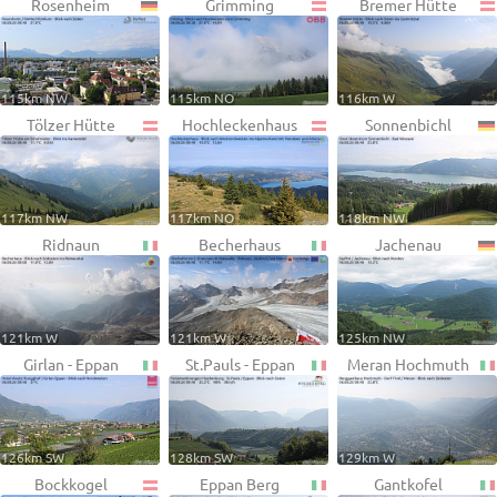
Rosenheim
Grimming
Bremer Hütte
115km NW
115km NO
116km W
Tölzer Hütte
Hochleckenhaus
Sonnenbichl
117km NW
117km NO
118km NW
Ridnaun
Becherhaus
Jachenau
121km W
121km W
125km NW
Girlan - Eppan
St.Pauls - Eppan
Meran Hochmuth
126km SW
128km SW
129km W
Bockkogel
Eppan Berg
Gantkofel