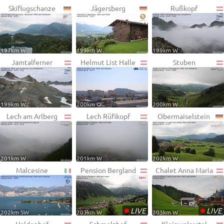
Skiflugschanze
Jägersberg
Rußkopf
197km W
199km W
199km W
Jamtalferner
Helmut List Halle
Stuben
199km W
200km O
200km W
Lech am Arlberg
Lech Rüfikopf
Obermaiselstein
201km W
201km W
202km W
Malcesine
Pension Bergland
Chalet Anna Maria
•
•
LIVE
LIVE
202km SW
203km W
203km W