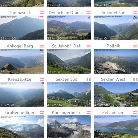
27km O
29km O
29km N
Thomaseck
Dellach im Drautal
Ankogel Süd
29km NO
32km SO
32km O
Ankogel Berg
St. Jakob i. Def.
Polinik
35km O
35km W
37km SO
Kreuzspitze
Sexten Süd
Sexten West
38km W
42km SW
42km SW
Großvenediger
Kürsingerhütte
Zell am See