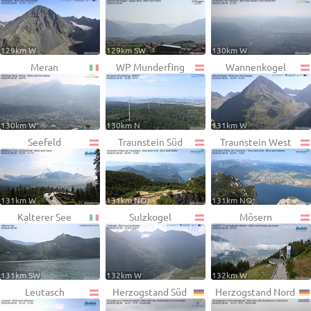
129km W
129km SW
130km W
Meran
WP Munderfing
Wannenkogel
130km W
130km N
131km W
Seefeld
Traunstein Süd
Traunstein West
131km W
131km NO
131km NO
Kalterer See
Sulzkogel
Mösern
131km SW
132km W
132km W
Leutasch
Herzogstand Süd
Herzogstand Nord