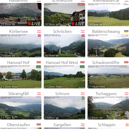
Haldenhof
Schmelzhof
Kleinwalsertal
•
•
LIVE
LIVE
203km W
203km W
205km W
Körbersee
Schröcken
Balderschwang
206km W
207km W
208km W
Hanusel Hof
Hanusel Hof West
Schwärzenlifte
212km NW
212km NW
214km NW
Sibratsgfäll
Schruns
Tschagguns
217km W
218km W
219km W
Oberstaufen
Gargellen
Schlappin