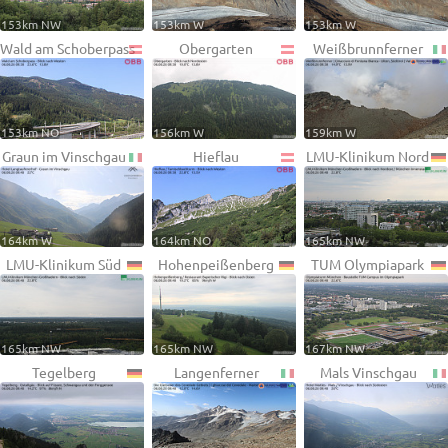
153km NW
153km W
153km W
Wald am Schoberpass
Obergarten
Weißbrunnferner
153km NO
156km W
159km W
Graun im Vinschgau
Hieflau
LMU-Klinikum Nord
164km W
164km NO
165km NW
LMU-Klinikum Süd
Hohenpeißenberg
TUM Olympiapark
165km NW
165km NW
167km NW
Tegelberg
Langenferner
Mals Vinschgau