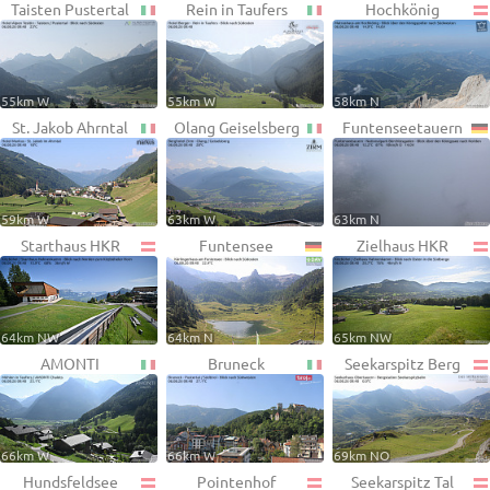
Taisten Pustertal
Rein in Taufers
Hochkönig
55km W
55km W
58km N
St. Jakob Ahrntal
Olang Geiselsberg
Funtenseetauern
59km W
63km W
63km N
Starthaus HKR
Funtensee
Zielhaus HKR
64km NW
64km N
65km NW
AMONTI
Bruneck
Seekarspitz Berg
66km W
66km W
69km NO
Hundsfeldsee
Pointenhof
Seekarspitz Tal