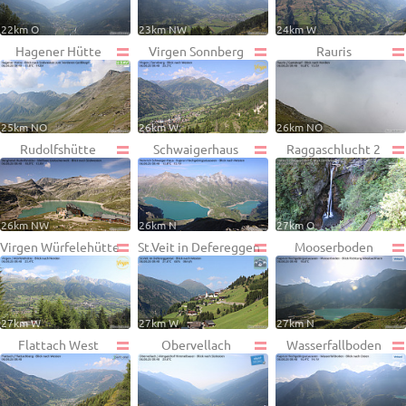
22km O
23km NW
24km W
Hagener Hütte
Virgen Sonnberg
Rauris
25km NO
26km W
26km NO
Rudolfshütte
Schwaigerhaus
Raggaschlucht 2
26km NW
26km N
27km O
Virgen Würfelehütte
St.Veit in Defereggen
Mooserboden
27km W
27km W
27km N
Flattach West
Obervellach
Wasserfallboden