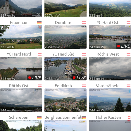
227km W
227km W
232km N
Frauenau
Dornbirn
YC Hard Ost
•
LIVE
232km N
235km W
243km W
YC Hard Nord
YC Hard Süd
Röthis West
•
•
LIVE
LIVE
243km W
243km W
244km W
Röthis Ost
Feldkirch
Vorderälpele
244km W
244km W
244km W
Schareben
Berghaus Sonnenfels
Hoher Kasten