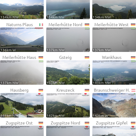
134km NW
134km NW
134km NW
Naturns Plaus
Meilerhütte Nord
Meilerhütte West
136km W
137km NW
137km NW
Meilerhütte Haus
Gsteig
Wankhaus
137km NW
140km NW
140km NW
Hausberg
Kreuzeck
Braunschweiger H.
141km NW
142km NW
143km W
Zugspitze Ost
Zugspitze Nord
Zugspitze Gipfel