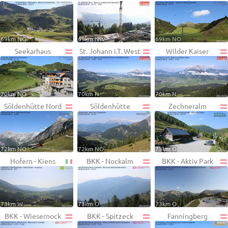
69km NO
69km NW
69km NO
Seekarhaus
St. Johann i.T. West
Wilder Kaiser
70km NO
70km N
70km N
Söldenhütte Nord
Söldenhütte
Zechneralm
72km NO
72km NO
73km O
Hofern - Kiens
BKK - Nockalm
BKK - Aktiv Park
73km W
73km O
73km O
BKK - Wiesernock
BKK - Spitzeck
Fanningberg