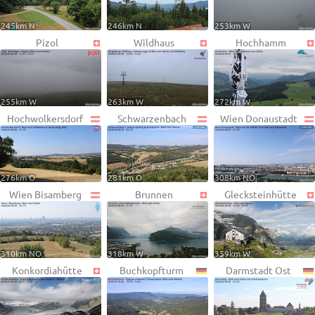
245km N
246km N
253km W
Pizol
Wildhaus
Hochhamm
255km W
263km W
272km W
Hochwolkersdorf
Schwarzenbach
Wien Donaustadt
276km O
281km O
308km NO
Wien Bisamberg
Brunnen
Glecksteinhütte
310km NO
318km W
359km W
Konkordiahütte
Buchkopfturm
Darmstadt Ost