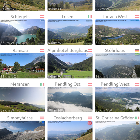
81km O
81km O
82km W
Schlegeis
Lüsen
Turrach West
83km W
83km W
84km O
Ramsau
Alpinhotel Berghaus
Stöhrhaus
85km NO
86km W
86km N
Meransen
Pendling Ost
Pendling West
87km W
88km NW
88km NW
Simonyhütte
Ossiacherberg
St. Christina Gröden