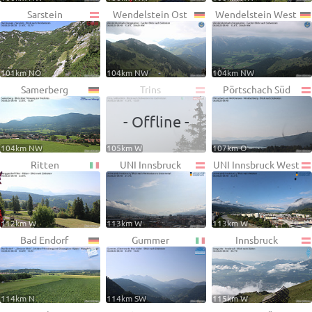
Sarstein
Wendelstein Ost
Wendelstein West
101km NO
104km NW
104km NW
Samerberg
Trins
Pörtschach Süd
- Offline -
104km NW
105km W
107km O
Ritten
UNI Innsbruck
UNI Innsbruck West
112km W
113km W
113km W
Bad Endorf
Gummer
Innsbruck
114km N
114km SW
115km W