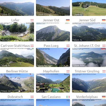
73km O
73km O
73km O
Lofer
Jenner Ost
Jenner Süd
74km N
74km N
74km N
Carl-von-Stahl-Haus
Pass Lueg
St. Johann i.T. Ost
74km N
74km NO
75km NW
Berliner Hütte
Mayrhofen
Tristner Ginzling
75km W
75km W
76km W
Dobratsch
San Cassiano
Vorderloiplsau