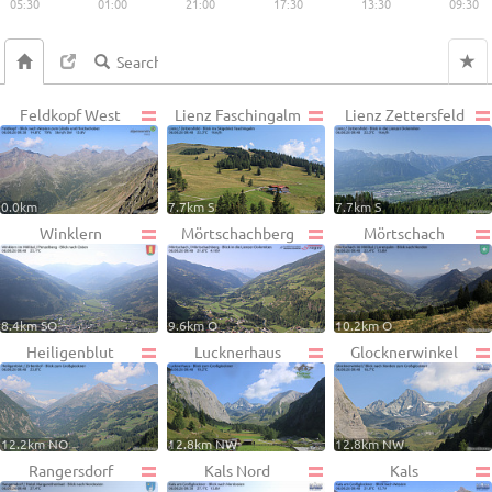
05:30
01:00
21:00
17:30
13:30
09:30
Feldkopf West
Lienz Faschingalm
Lienz Zettersfeld
0.0km
7.7km S
7.7km S
Winklern
Mörtschachberg
Mörtschach
8.4km SO
9.6km O
10.2km O
Heiligenblut
Lucknerhaus
Glocknerwinkel
12.2km NO
12.8km NW
12.8km NW
Rangersdorf
Kals Nord
Kals