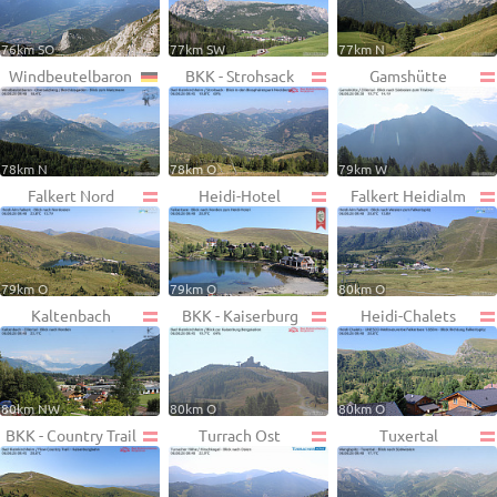
76km SO
77km SW
77km N
Windbeutelbaron
BKK - Strohsack
Gamshütte
78km N
78km O
79km W
Falkert Nord
Heidi-Hotel
Falkert Heidialm
79km O
79km O
80km O
Kaltenbach
BKK - Kaiserburg
Heidi-Chalets
80km NW
80km O
80km O
BKK - Country Trail
Turrach Ost
Tuxertal