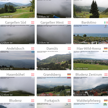
219km W
219km W
220km W
Gargellen Süd
Gargellen West
Bardolino
220km W
220km W
221km SW
Andelsbuch
Damüls
Max-Wild-Arena
222km W
223km W
224km NW
Hasenbühel
Grandsberg
Bludenz Zentrum
224km W
225km N
226km W
Bludenz
Furkajoch
Waldwipfelweg