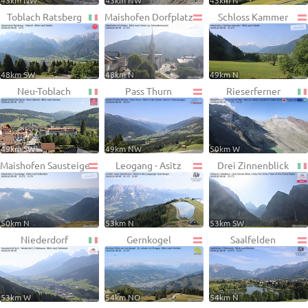
43km NW
43km NW
45km N
Toblach Ratsberg
Maishofen Dorfplatz
Schloss Kammer
48km SW
48km N
49km N
Neu-Toblach
Pass Thurn
Rieserferner
49km SW
49km NW
50km W
Maishofen Sausteige
Leogang - Asitz
Drei Zinnenblick
50km N
53km N
53km SW
Niederdorf
Gernkogel
Saalfelden
53km W
54km NO
54km N