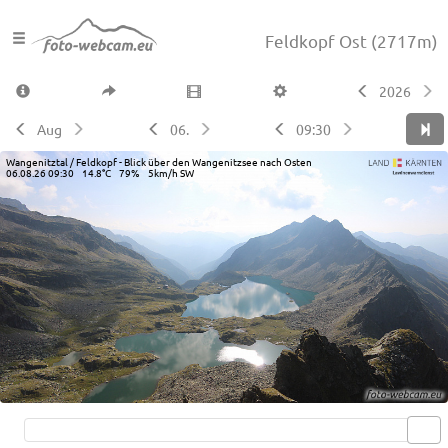
Feldkopf Ost
(2717m)
2026
Aug
06.
09:30
Wangenitztal / Feldkopf - Blick über den Wangenitzsee nach Osten
06.08.26 09:30 14.8°C 79% 5km/h SW
Live video available →
View