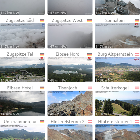
147km NW
147km NW
147km NW
Zugspitze Süd
Zugspitze West
Sonnalpin
147km NW
147km NW
147km W
Zugspitze Tal
Eibsee Nord
Burg Altpernstein
148km NW
148km NW
148km NO
Eibsee-Hotel
Tisenjoch
Schulterkogel
148km NW
149km W
150km O
Unterammergau
Hintereisferner 2
Hintereisferner 1