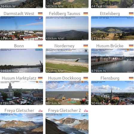
364km W
382km NW
447km NW
Darmstadt West
Feldberg Taunus
Ettelsberg
447km NW
486km NW
572km NW
Bonn
Norderney
Husum Brücke
596km NW
853km NW
879km N
Husum Marktplatz
Husum Dockkoog
Flensburg
879km N
881km N
904km N
Freya Gletscher
Freya Gletscher 2