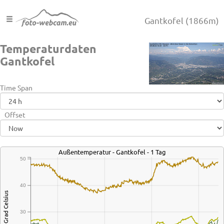
Gantkofel
(1866m)
Temperaturdaten
Gantkofel
Time Span
Offset
Außentemperatur - Gantkofel - 1 Tag
50
40
Grad Celsius
30