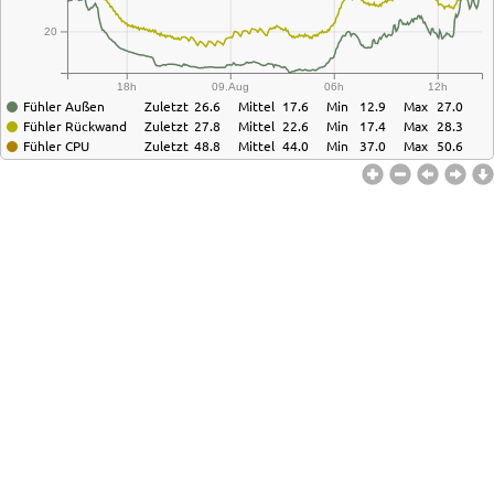
20
18h
09.Aug
06h
12h
Fühler Außen
Zuletzt
26.6
Mittel
17.6
Min
12.9
Max
27.0
Fühler Rückwand
Zuletzt
27.8
Mittel
22.6
Min
17.4
Max
28.3
Fühler CPU
Zuletzt
48.8
Mittel
44.0
Min
37.0
Max
50.6