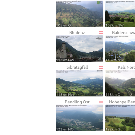
105km O
107km NW
Bludenz
Balderschw
112km NW
113km NW
Sibratsgfäll
Kals Nor
118km NW
118km O
Pendling Ost
Hohenpeißen
122km NO
122km N