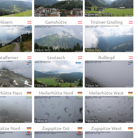
63km O
64km NO
Mösern
Gamshütte
Tristner Ginzling
69km NO
70km NO
talferner
Leutasch
Rußkopf
75km N
75km W
rhütte Haus
Meilerhütte Nord
Meilerhütte West
79km N
79km N
pitze Nord
Zugspitze Ost
Zugspitze West