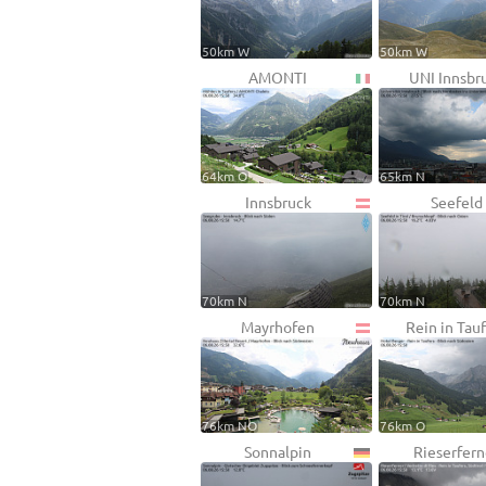
50km W
50km W
AMONTI
UNI Innsbr
64km O
65km N
Innsbruck
Seefeld
70km N
70km N
Mayrhofen
Rein in Tau
76km NO
76km O
Sonnalpin
Rieserfern