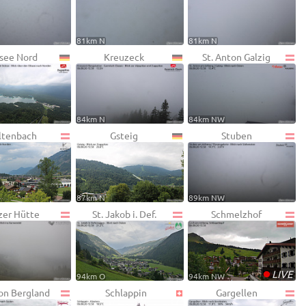
81km N
81km N
see Nord
Kreuzeck
St. Anton Galzig
84km N
84km NW
ltenbach
Gsteig
Stuben
87km N
89km NW
zer Hütte
St. Jakob i. Def.
Schmelzhof
•
LIVE
94km O
94km NW
on Bergland
Schlappin
Gargellen