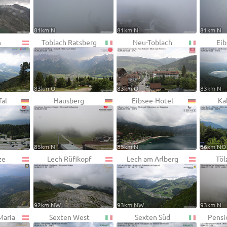
81km N
81km N
81km N
n
Toblach Ratsberg
Neu-Toblach
Eib
83km O
83km O
83km N
Tal
Hausberg
Eibsee-Hotel
Ka
85km N
85km N
86km NO
ze
Lech Rüfikopf
Lech am Arlberg
Töl
92km NW
93km NW
93km N
Maria
Sexten West
Sexten Süd
Pensi