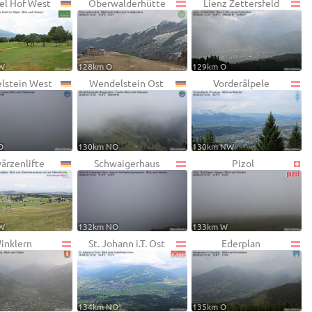
el Hof West
Oberwalderhütte
Lienz Zettersfeld
W
128km O
129km O
lstein West
Wendelstein Ost
Vorderälpele
O
130km NO
130km NW
ärzenlifte
Schwaigerhaus
Pizol
W
132km NO
133km W
inklern
St. Johann i.T. Ost
Ederplan
134km NO
135km O