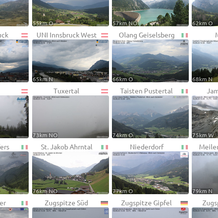
55km O
57km NO
62km O
uck
UNI Innsbruck West
Olang Geiselsberg
65km N
66km O
68km N
Tuxertal
Taisten Pustertal
Jam
73km NO
74km O
75km W
fers
St. Jakob Ahrntal
Niederdorf
Meile
76km NO
77km O
79km N
er
Zugspitze Süd
Zugspitze Gipfel
Zugs