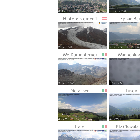
4.4km S
8.5km SW
Hintereisferner 1
Eppan Be
29km W
29km S
Weißbrunnferner
Wannenko
35km SW
36km N
Meransen
Lüsen
42km O
45km O
Trafoi
Piz Chavala