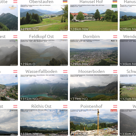
ütte
Oberstaufen
Hanusel Hof
Hanus
127km NW
128km NW
128km N
est
Feldkopf Ost
Dornbirn
Wende
129km O
129km NW
130km N
h
Wasserfallboden
Mooserboden
Schw
131km NO
131km NO
132km N
st
Röthis Ost
Pointenhof
W
133km NW
133km NO
133km O