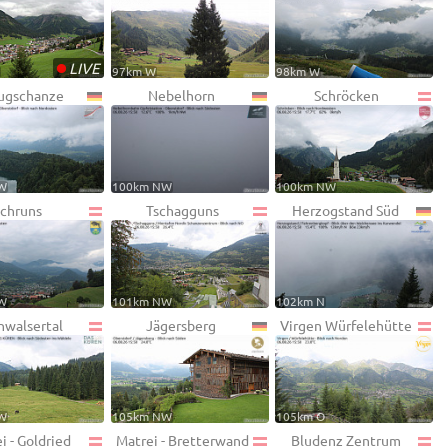
•
LIVE
W
97km W
98km W
lugschanze
Nebelhorn
Schröcken
W
100km NW
100km NW
Schruns
Tschagguns
Herzogstand Süd
W
101km NW
102km N
nwalsertal
Jägersberg
Virgen Würfelehütte
W
105km NW
105km O
i - Goldried
Matrei - Bretterwand
Bludenz Zentrum