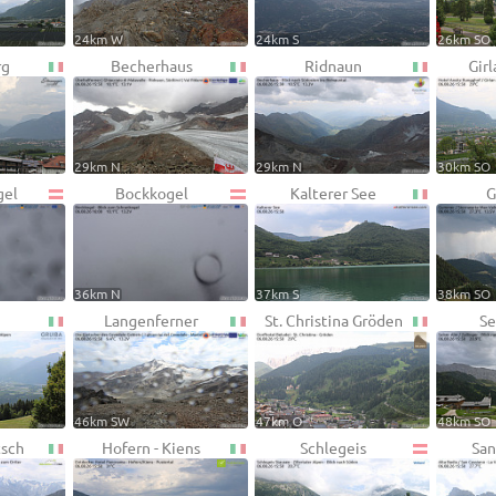
24km W
24km S
26km SO
rg
Becherhaus
Ridnaun
Girl
29km N
29km N
30km SO
gel
Bockkogel
Kalterer See
G
36km N
37km S
38km SO
Langenferner
St. Christina Gröden
Se
46km SW
47km O
48km SO
tsch
Hofern - Kiens
Schlegeis
San