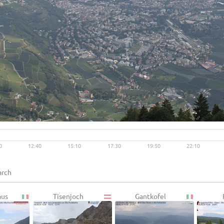
Live video available →
View
0
12:40
15:10
17:30
19:50
22:10
aus
Tisenjoch
Gantkofel