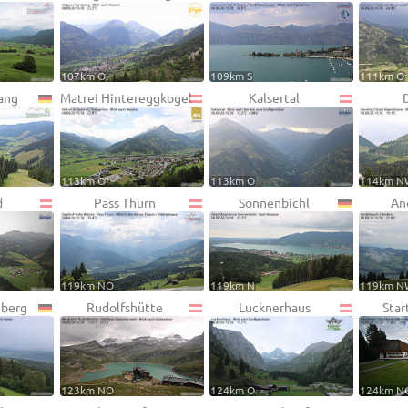
107km O
109km S
111km O
ang
Matrei Hintereggkogel
Kalsertal
113km O
113km O
114km N
d
Pass Thurn
Sonnenbichl
An
119km NO
119km N
119km N
berg
Rudolfshütte
Lucknerhaus
Sta
123km NO
124km O
124km N