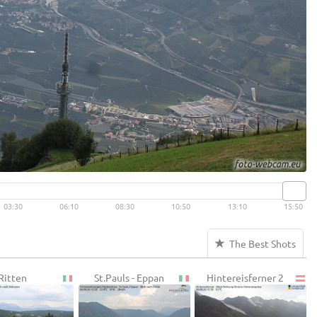
03:30
06:10
08:30
10:50
13:10
15:50
The Best Shots
Ritten
St.Pauls - Eppan
Hintereisferner 2