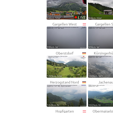
•
LIVE
94km NW
94km NW
Gargellen West
Gargellen 
99km W
99km W
Oberstdorf
Kürsingerh
100km NW
100km NO
Herzogstand Nord
Jachena
102km N
102km N
Hopfgarten
Obermaisels