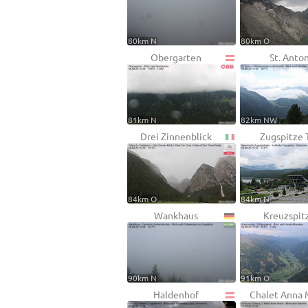
80km N
80km O
Obergarten
St. Anto
81km N
82km NW
Drei Zinnenblick
Zugspitze 
84km O
84km N
Wankhaus
Kreuzspit
90km N
91km O
Haldenhof
Chalet Anna 