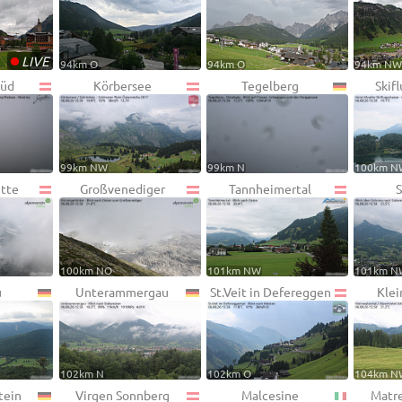
•
LIVE
94km O
94km O
94km N
Süd
Körbersee
Tegelberg
Skif
99km NW
99km N
100km N
ütte
Großvenediger
Tannheimertal
100km NO
101km NW
101km N
u
Unterammergau
St.Veit in Defereggen
Klei
102km N
102km O
104km N
tein
Virgen Sonnberg
Malcesine
Matre