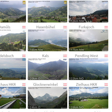
111km O
112km NW
Damüls
Hasenbühel
Furkajoch
W
116km NW
117km NW
delsbuch
Kals
Pendling West
W
120km O
122km NO
rthaus HKR
Glocknerwinkel
Zielhaus HKR
O
124km O
126km NO