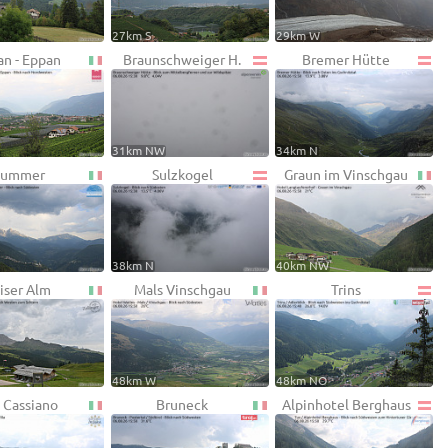
27km S
29km W
an - Eppan
Braunschweiger H.
Bremer Hütte
31km NW
34km N
ummer
Sulzkogel
Graun im Vinschgau
38km N
40km NW
iser Alm
Mals Vinschgau
Trins
48km W
48km NO
 Cassiano
Bruneck
Alpinhotel Berghaus