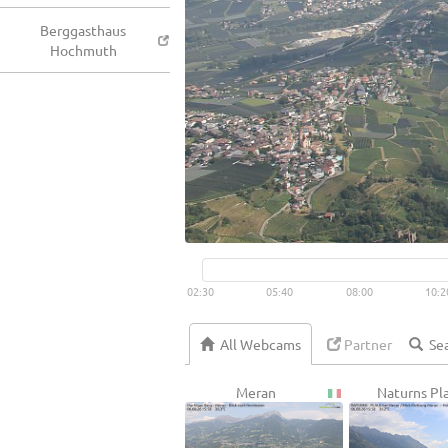
Berggasthaus
Hochmuth
02:30
05:40
08:00
10:2
All Webcams
Partner
Meran
Naturns Pl