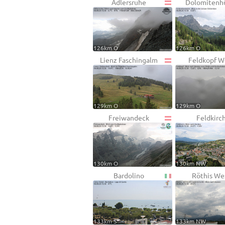
Adlersruhe
Dolomitenh
126km O
126km O
Lienz Faschingalm
Feldkopf W
129km O
129km O
Freiwandeck
Feldkirc
130km O
130km NW
Bardolino
Röthis We
133km S
133km NW