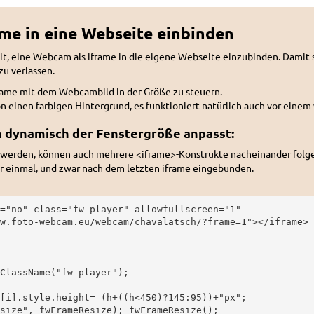
me in eine Webseite einbinden
t, eine Webcam als iframe in die eigene Webseite einzubinden. Dami
u verlassen.
rame mit dem Webcambild in der Größe zu steuern.
ion einen farbigen Hintergrund, es funktioniert natürlich auch vor eine
ch dynamisch der Fenstergröße anpasst:
werden, können auch mehrere <iframe>-Konstrukte nacheinander folg
ur einmal, und zwar nach dem letzten iframe eingebunden.
="no" class="fw-player" allowfullscreen="1" 

w.foto-webcam.eu/webcam/chavalatsch/?frame=1"></iframe>

ClassName("fw-player");

[i].style.height= (h+((h<450)?145:95))+"px";

size", fwFrameResize); fwFrameResize();
