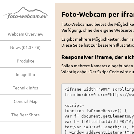
Foto-Webcam per ifra
Foto-Webcam.eu bietet die Möglichkei
Verfügung, ohne die eigene Webseite z
Webcam Overview
Es gibt mehrere Möglichkeiten, den F
Diese Seite hat zur besseren Illustrat
News (01.07.26)
Responsiver iframe, der si
Produkte
Sollen mehrere Kameras eingebunden 
Wichtig dabei: Der Skript-Code wird n
Imagefilm
Technik-Infos
<iframe width="99%" scrolling
frameborder=0 src="https://ww
General Map
<script>

function fwFrameResize() {

The Best Shots
var f= document.getElementsBy
var h= f[0].offsetWidth*9/16;

for(var i=0;i<f.length;i++) f
} window.addEventListener("re