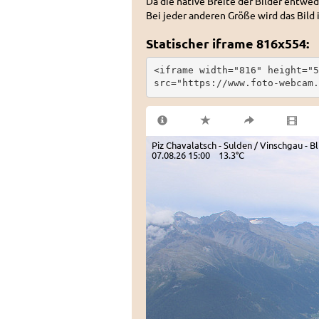
Da die native Breite der Bilder entwed
Bei jeder anderen Größe wird das Bild 
Statischer iframe 816x554:
<iframe width="816" height="5