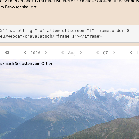
er 816 Pixel oder 1200 Pixel ist, bieten sich diese Größen für besonders
im Browser skaliert.
54" scrolling="no" allowfullscreen="1" frameborder=0
