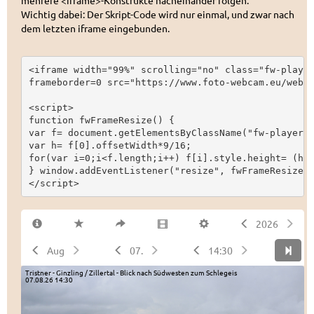
mehrere <iframe>-Konstrukte nacheinander folgen.
Wichtig dabei: Der Skript-Code wird nur einmal, und zwar nach
dem letzten iframe eingebunden.
<iframe width="99%" scrolling="no" class="fw-player
frameborder=0 src="https://www.foto-webcam.eu/webca
<script>

function fwFrameResize() {

var f= document.getElementsByClassName("fw-player")
var h= f[0].offsetWidth*9/16;

for(var i=0;i<f.length;i++) f[i].style.height= (h+(
} window.addEventListener("resize", fwFrameResize);