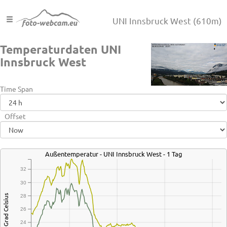
UNI Innsbruck West
(610m)
Temperaturdaten UNI
Innsbruck West
Time Span
Offset
Außentemperatur - UNI Innsbruck West - 1 Tag
32
30
28
Grad Celsius
26
24