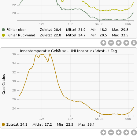
22
20
12h
18h
Sa 08.
06h
Fühler oben
Zuletzt
20.4
Mittel
21.9
Min
18.2
Max
29.8
Fühler Rückwand
Zuletzt
22.8
Mittel
24.7
Min
20.5
Max
33.5
Innentemperatur Gehäuse - UNI Innsbruck West - 1 Tag
36
34
32
Grad Celsius
30
28
26
24
12h
18h
Sa 08.
06h
Zuletzt
24.2
Mittel
27.2
Min
22.5
Max
36.1