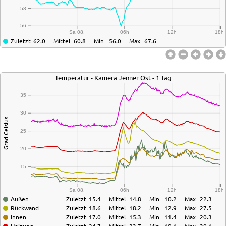
58
56
Sa 08.
06h
12h
18h
Zuletzt
62.0
Mittel
60.8
Min
56.0
Max
67.6
Temperatur - Kamera Jenner Ost - 1 Tag
35
30
Grad Celsius
25
20
15
Sa 08.
06h
12h
18h
Außen
Zuletzt
15.4
Mittel
14.8
Min
10.2
Max
22.3
Rückwand
Zuletzt
18.6
Mittel
18.2
Min
12.9
Max
27.5
Innen
Zuletzt
17.0
Mittel
15.3
Min
11.4
Max
20.3