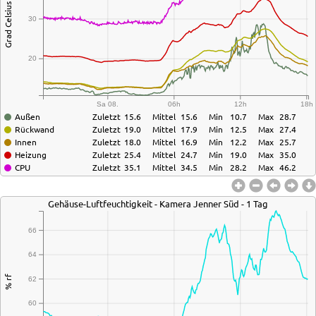
Grad Celsius
30
20
Sa 08.
06h
12h
18h
Außen
Zuletzt
15.6
Mittel
15.6
Min
10.7
Max
28.7
Rückwand
Zuletzt
19.0
Mittel
17.9
Min
12.5
Max
27.4
Innen
Zuletzt
18.0
Mittel
16.9
Min
12.2
Max
25.7
Heizung
Zuletzt
25.4
Mittel
24.7
Min
19.0
Max
35.0
CPU
Zuletzt
35.1
Mittel
34.5
Min
28.2
Max
46.2
Gehäuse-Luftfeuchtigkeit - Kamera Jenner Süd - 1 Tag
66
64
% rf
62
60