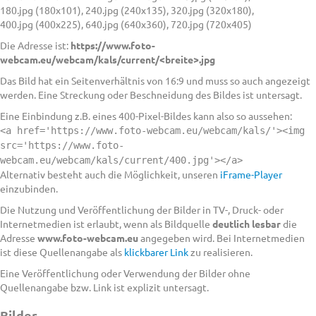
180.jpg (180x101), 240.jpg (240x135), 320.jpg (320x180),
400.jpg (400x225), 640.jpg (640x360), 720.jpg (720x405)
Die Adresse ist:
https://www.foto-
webcam.eu/webcam/kals/current/<breite>.jpg
Das Bild hat ein Seitenverhältnis von 16:9 und muss so auch angezeigt
werden. Eine Streckung oder Beschneidung des Bildes ist untersagt.
Eine Einbindung z.B. eines 400-Pixel-Bildes kann also so aussehen:
<a href='https://www.foto-webcam.eu/webcam/kals/'><img
src='https://www.foto-
webcam.eu/webcam/kals/current/400.jpg'></a>
Alternativ besteht auch die Möglichkeit, unseren
iFrame-Player
einzubinden.
Die Nutzung und Veröffentlichung der Bilder in TV-, Druck- oder
Internetmedien ist erlaubt, wenn als Bildquelle
deutlich lesbar
die
Adresse
www.foto-webcam.eu
angegeben wird. Bei Internetmedien
ist diese Quellenangabe als
klickbarer Link
zu realisieren.
Eine Veröffentlichung oder Verwendung der Bilder ohne
Quellenangabe bzw. Link ist explizit untersagt.
Bilder