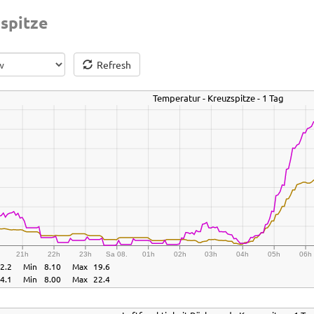
spitze
Refresh
Temperatur - Kreuzspitze - 1 Tag
21h
22h
23h
Sa 08.
01h
02h
03h
04h
05h
06h
2.2
Min
8.10
Max
19.6
4.1
Min
8.00
Max
22.4