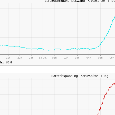
Luftfeuchtigkeit Rückwand - Kreuzspitze - 1 Ta
21h
22h
23h
Sa 08.
01h
02h
03h
04h
05h
06h
Max
66.8
Batteriespannung - Kreuzspitze - 1 Tag