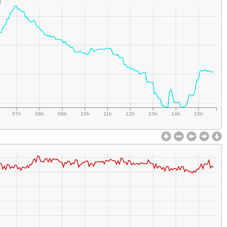
g
07h
08h
09h
10h
11h
12h
13h
14h
15h