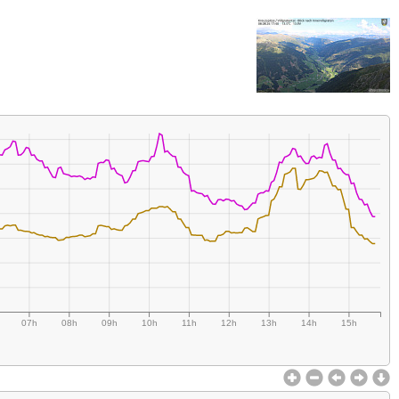
07h
08h
09h
10h
11h
12h
13h
14h
15h