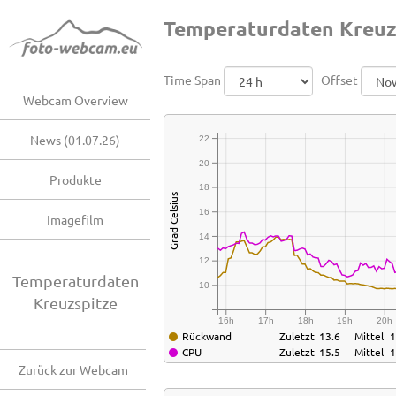
Temperaturdaten Kreuz
Time Span
Offset
Webcam Overview
News (01.07.26)
22
20
Produkte
18
Grad Celsius
16
Imagefilm
14
12
Temperaturdaten
10
Kreuzspitze
16h
17h
18h
19h
20h
Rückwand
Zuletzt
13.6
Mittel
1
CPU
Zuletzt
15.5
Mittel
1
Zurück zur Webcam