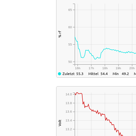
65
60
% rf
55
50
16h
17h
18h
19h
20h
Zuletzt
55.3
Mittel
54.4
Min
49.2
14.0
13.8
13.6
13.4
Volt
13.2