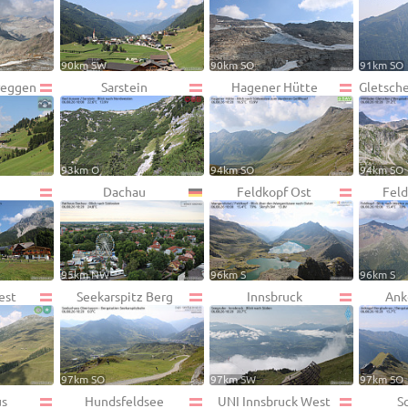
90km SW
90km SO
91km SO
ereggen
Sarstein
Hagener Hütte
Gletsche
93km O
94km SO
94km SO
Dachau
Feldkopf Ost
Feld
95km NW
96km S
96km S
est
Seekarspitz Berg
Innsbruck
Ank
97km SO
97km SW
97km SO
us
Hundsfeldsee
UNI Innsbruck West
S