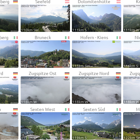
berg
Seefeld
Dolomitenhütte
K
110km SW
111km S
111km W
berg
Bruneck
Hofern - Kiens
Ni
115km S
115km SW
116km S
rd
Zugspitze Ost
Zugspitze Nord
Zugs
118km W
118km W
118km W
n
Sexten West
Sexten Süd
M
119km S
119km S
122km S