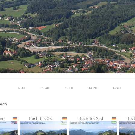
Live video available →
View
0
07:10
09:40
12:00
14:20
16:40
nd
Hochries Ost
Hochries Süd
Hoch