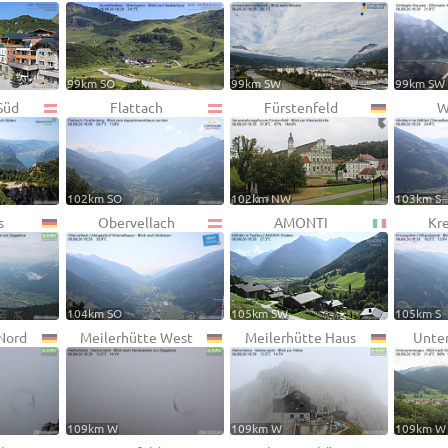
99km SO
99km SW
99km SW
Süd
Flattach
Fürstenfeld
W
102km SO
102km NW
103km S
s
Obervellach
AMONTI
Kr
104km SO
105km SW
105km S
Nord
Meilerhütte West
Meilerhütte Haus
Unte
109km W
109km W
109km W