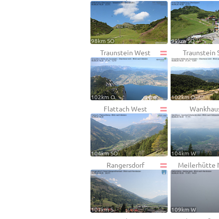
98km SO
99km SO
Traunstein West
Traunstein 
102km O
102km O
Flattach West
Wankhau
104km SO
104km W
Rangersdorf
Meilerhütte 
107km S
109km W