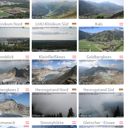
W
83km SW
84km S
inikum Nord
LMU-Klinikum Süd
Kals
W
85km NW
85km S
onnblick
Kleinfleißkees
Goldbergkees
87km SO
87km SO
bergkees 2
Herzogstand Nord
Herzogstand Süd
89km W
89km W
omaseck
Simonyhütte
Gletscher - Eissee