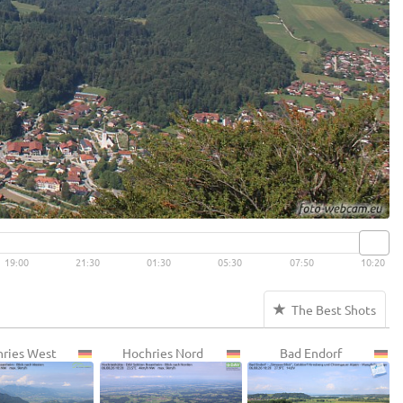
19:00
21:30
01:30
05:30
07:50
10:20
The Best Shots
ries West
Hochries Nord
Bad Endorf