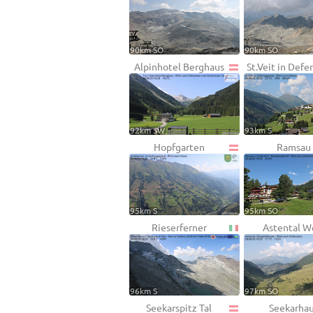
90km SO
90km SO
Alpinhotel Berghaus
St.Veit in Def
92km SW
93km S
Hopfgarten
Ramsau
95km S
95km SO
Rieserferner
Astental W
96km S
97km SO
Seekarspitz Tal
Seekarha