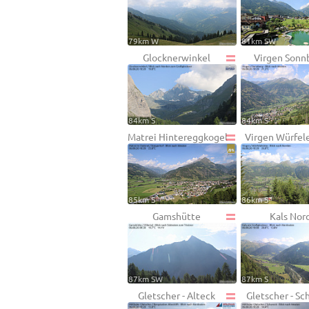
79km W
81km SW
Glocknerwinkel
Virgen Sonn
84km S
84km S
Matrei Hintereggkogel
Virgen Würfel
85km S
86km S
Gamshütte
Kals Nor
87km SW
87km S
Gletscher - Alteck
Gletscher - Sc