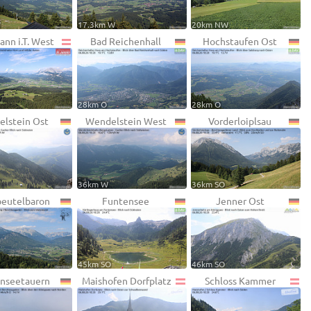
W
17.3km W
20km NW
ann i.T. West
Bad Reichenhall
Hochstaufen Ost
28km O
28km O
lstein Ost
Wendelstein West
Vorderloiplsau
36km W
36km SO
eutelbaron
Funtensee
Jenner Ost
45km SO
46km SO
nseetauern
Maishofen Dorfplatz
Schloss Kammer