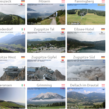
reuzeck
Mösern
Fanningberg
112km SW
113km SO
ederdorf
Zugspitze Tal
Eibsee-Hotel
117km W
117km W
pitze West
Zugspitze Gipfel
Zugspitze Süd
118km W
118km W
eransen
Grimming
Dellach im Drautal
W
122km O
124km S