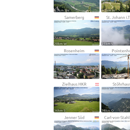
5.7km SW
9.2km W
Samerberg
St. Johann i.T
20km W
25km S
Rosenheim
Pointenh
28km NW
29km S
Zielhaus HKR
Stöhrhau
36km S
38km O
Jenner Süd
Carl-von-Stah