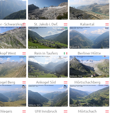
91km O
91km SO
r - Schwarzkopf
St. Jakob i. Def.
Kalsertal
95km S
95km S
kopf West
Rein in Taufers
Berliner Hütte
96km S
96km SW
ogel Berg
Ankogel Süd
Mörtschachberg
98km SO
98km S
chlegeis
UNI Innsbruck
Mörtschach