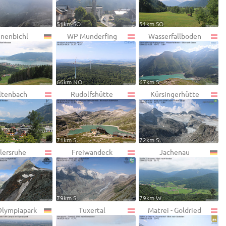
51km SO
51km SO
nenbichl
WP Munderfing
Wasserfallboden
66km NO
67km S
ltenbach
Rudolfshütte
Kürsingerhütte
71km S
72km S
lersruhe
Freiwandeck
Jachenau
79km S
79km W
lympiapark
Tuxertal
Matrei - Goldried