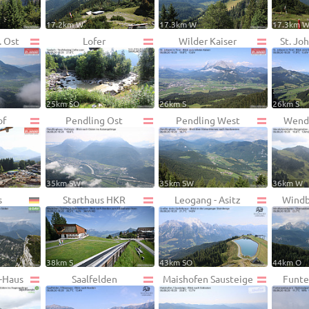
17.2km W
17.3km W
17.3km 
. Ost
Lofer
Wilder Kaiser
St. Joh
25km SO
26km S
26km S
of
Pendling Ost
Pendling West
Wende
35km SW
35km SW
36km W
s
Starthaus HKR
Leogang - Asitz
Windb
38km S
43km SO
44km O
l-Haus
Saalfelden
Maishofen Sausteige
Funte