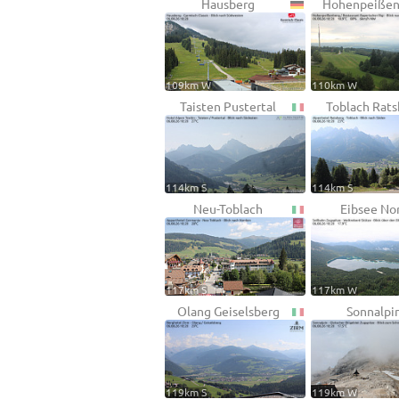
Hausberg
Hohenpeißen
109km W
110km W
Taisten Pustertal
Toblach Rats
114km S
114km S
Neu-Toblach
Eibsee No
117km S
117km W
Olang Geiselsberg
Sonnalpi
119km S
119km W