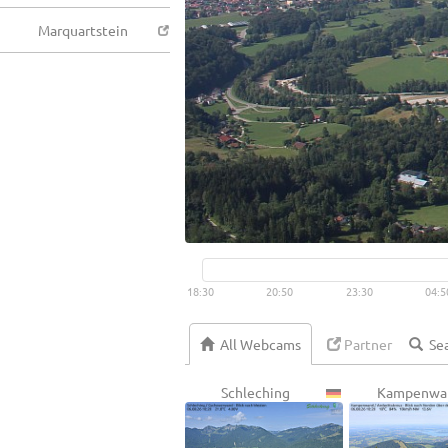
Marquartstein
18:30
20:50
23:30
04:5
All Webcams
Partner
Schleching
Kampenwa