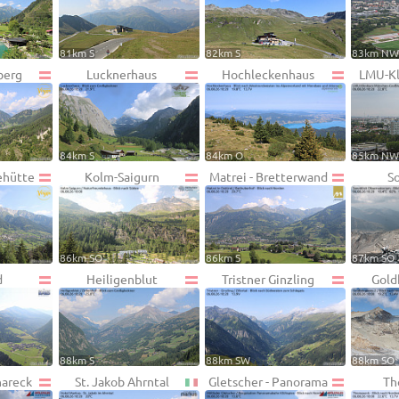
81km S
82km S
83km N
berg
Lucknerhaus
Hochleckenhaus
LMU-Kl
84km S
84km O
85km N
ehütte
Kolm-Saigurn
Matrei - Bretterwand
S
86km SO
86km S
87km SO
d
Heiligenblut
Tristner Ginzling
Gold
88km S
88km SW
88km SO
hareck
St. Jakob Ahrntal
Gletscher - Panorama
Th