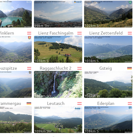
99km SW
102km S
inklern
Lienz Faschingalm
Lienz Zettersfeld
103km S
103km S
euzspitze
Raggaschlucht 2
Gsteig
106km SO
106km W
rammergau
Leutasch
Ederplan
109km SW
109km S