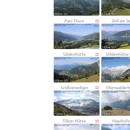
46km SO
47km SO
Pass Thurn
Zell am S
52km S
54km SO
Söldenhütte
Söldenhütte
68km SO
68km SO
Großvenediger
Oberwalderh
72km S
75km S
Tölzer Hütte
Mayrhofe