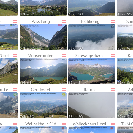
47km SO
47km SO
48km SO
ee
Pass Lueg
Hochkönig
Son
57km SO
58km SO
58km W
 Nord
Mooserboden
Schwaigerhaus
Ka
69km S
69km S
70km SW
ütte
Gernkogel
Rauris
Ad
76km SO
78km SO
79km S
n
Wallackhaus Süd
Wallackhaus Nord
TUM O