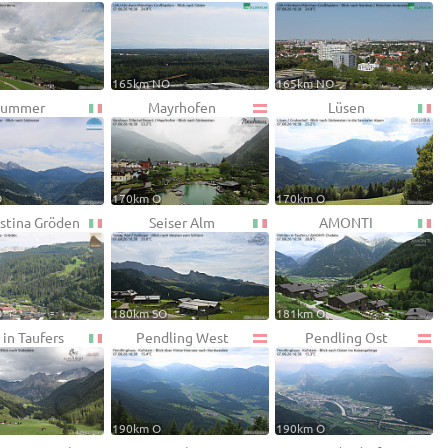
165km NO
165km NO
ummer
Mayrhofen
Lüsen
O
170km O
170km O
istina Gröden
Seiser Alm
AMONTI
O
180km SO
181km O
 in Taufers
Pendling West
Pendling Ost
190km O
190km O