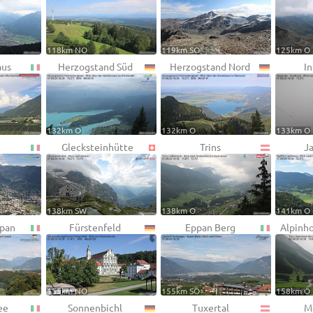
118km NO
119km SO
125km O
aus
Herzogstand Süd
Herzogstand Nord
I
132km O
132km O
133km O
Glecksteinhütte
Trins
J
138km SW
138km O
141km O
ppan
Fürstenfeld
Eppan Berg
Alpinh
155km NO
155km SO
158km O
ee
Sonnenbichl
Tuxertal
M