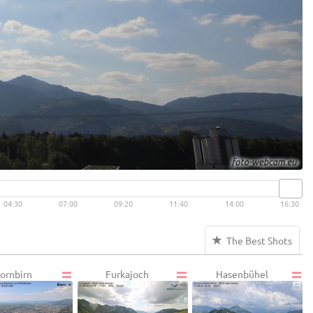
04:30
07:00
09:20
11:40
14:00
16:30
The Best Shots
ornbirn
Furkajoch
Hasenbühel