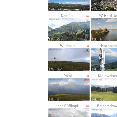
0.0km W
8.4km S
Damüls
YC Hard N
21km O
22km N
Wildhaus
Hochha
27km SW
29km W
Pizol
Kleinwalser
39km S
40km O
Lech Rüfikopf
Balderschw