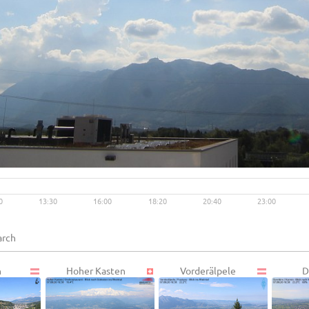
Live video available →
View
0
13:30
16:00
18:20
20:40
23:00
h
Hoher Kasten
Vorderälpele
D