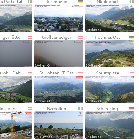
en Pustertal
Rosenheim
Niederdorf
198km O
201km O
ingerhütte
Großvenediger
Hochries Ost
204km O
204km O
akob i. Def.
St. Johann i.T. Ost
Kreuzspitze
211km O
211km O
intenhof
Bardolino
Schleching
214km SO
216km O