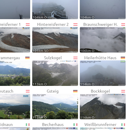
104km O
104km O
reisferner 1
Hintereisferner 2
Braunschweiger H.
O
105km SO
106km O
rammergau
Sulzkogel
Meilerhütte Haus
113km O
114km O
eutasch
Gsteig
Bockkogel
115km O
116km O
idnaun
Becherhaus
Weißbrunnferner