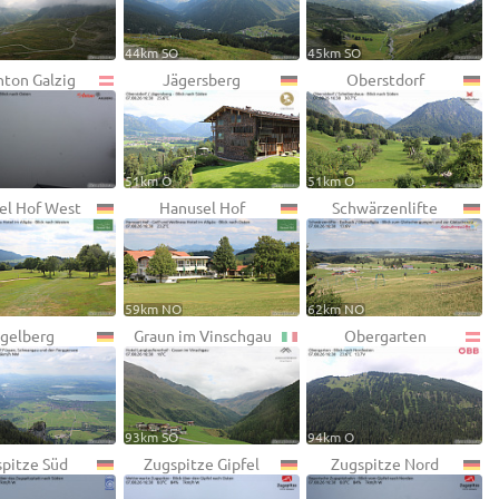
44km SO
45km SO
nton Galzig
Jägersberg
Oberstdorf
51km O
51km O
el Hof West
Hanusel Hof
Schwärzenlifte
59km NO
62km NO
gelberg
Graun im Vinschgau
Obergarten
93km SO
94km O
pitze Süd
Zugspitze Gipfel
Zugspitze Nord