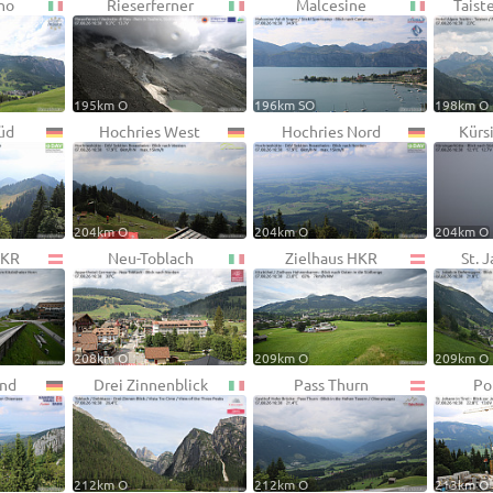
no
Rieserferner
Malcesine
Taist
195km O
196km SO
198km O
üd
Hochries West
Hochries Nord
Kürs
204km O
204km O
204km O
HKR
Neu-Toblach
Zielhaus HKR
St. J
208km O
209km O
209km O
nd
Drei Zinnenblick
Pass Thurn
Po
212km O
212km O
213km O