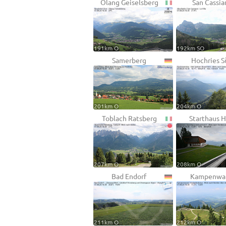
Olang Geiselsberg
San Cassia
191km O
192km SO
Samerberg
Hochries S
201km O
204km O
Toblach Ratsberg
Starthaus 
207km O
208km O
Bad Endorf
Kampenwa
211km O
212km O