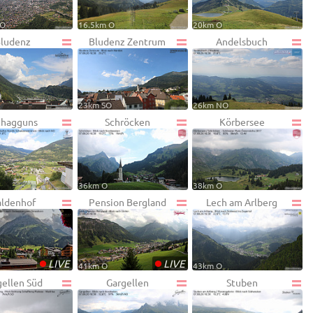
NO
16.5km O
20km O
ludenz
Bludenz Zentrum
Andelsbuch
23km SO
26km NO
chagguns
Schröcken
Körbersee
36km O
38km O
ldenhof
Pension Bergland
Lech am Arlberg
•
•
LIVE
LIVE
41km O
43km O
gellen Süd
Gargellen
Stuben