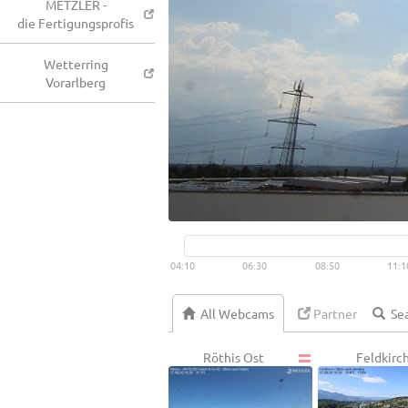
METZLER -
die Fertigungsprofis
Wetterring
Vorarlberg
04:10
06:30
08:50
11:1
All Webcams
Partner
Röthis Ost
Feldkirc