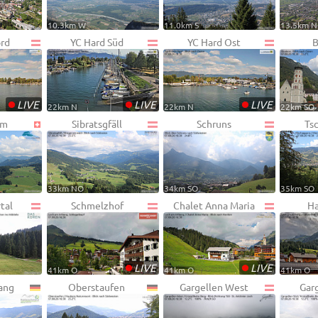
10.3km W
11.0km S
13.5km 
ord
YC Hard Süd
YC Hard Ost
B
•
•
•
LIVE
LIVE
LIVE
22km N
22km N
22km SO
mm
Sibratsgfäll
Schruns
Ts
33km NO
34km SO
35km SO
tal
Schmelzhof
Chalet Anna Maria
Ha
•
•
LIVE
LIVE
41km O
41km O
41km O
ang
Oberstaufen
Gargellen West
Gar