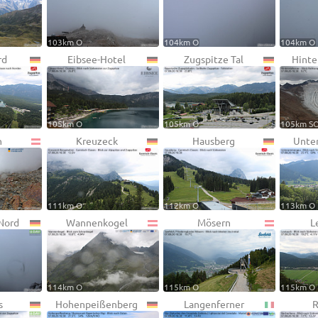
103km O
104km O
104km O
rd
Eibsee-Hotel
Zugspitze Tal
Hinte
105km O
105km O
105km S
h
Kreuzeck
Hausberg
Unte
111km O
112km O
113km O
Nord
Wannenkogel
Mösern
L
114km O
115km O
115km O
s
Hohenpeißenberg
Langenferner
R