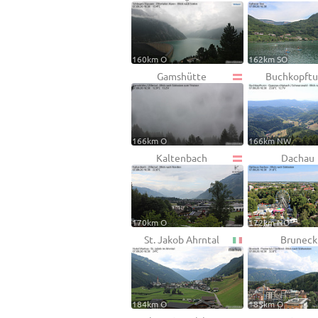
160km O
162km SO
Gamshütte
Buchkopft
166km O
166km NW
Kaltenbach
Dachau
170km O
172km NO
St. Jakob Ahrntal
Bruneck
184km O
185km O