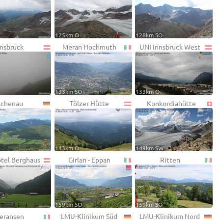
125km O
128km SO
nnsbruck
Meran Hochmuth
UNI Innsbruck West
133km SO
133km O
achenau
Tölzer Hütte
Konkordiahütte
143km O
149km SW
otel Berghaus
Girlan - Eppan
Ritten
159km SO
159km SO
eransen
LMU-Klinikum Süd
LMU-Klinikum Nord