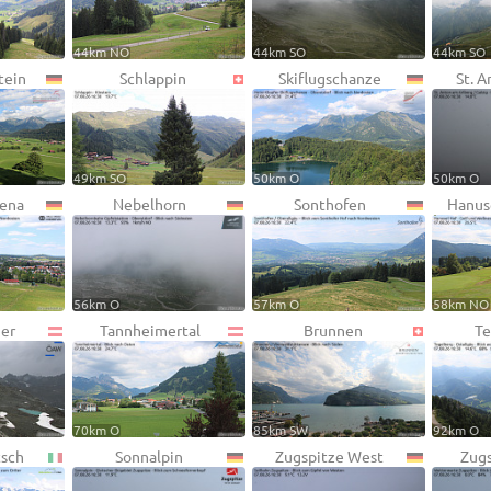
44km NO
44km SO
44km SO
tein
Schlappin
Skiflugschanze
St. A
49km SO
50km O
50km O
rena
Nebelhorn
Sonthofen
Hanus
56km O
57km O
58km NO
er
Tannheimertal
Brunnen
Te
70km O
85km SW
92km O
tsch
Sonnalpin
Zugspitze West
Zugs