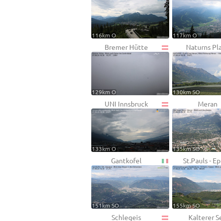
116km O
117km O
Bremer Hütte
Naturns Pl
129km O
130km SO
UNI Innsbruck
Meran
133km O
135km SO
Gantkofel
St.Pauls - E
151km SO
155km SO
Schlegeis
Kalterer S