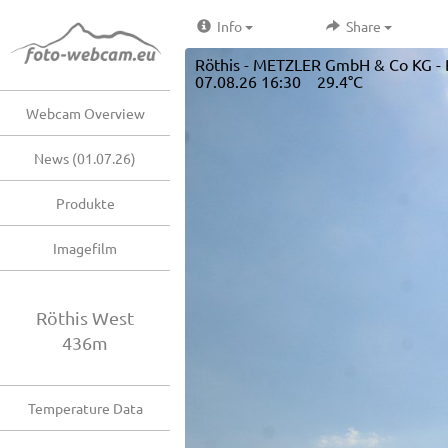
Info
Share
Röthis - METZLER GmbH & Co KG - 
07.08.26 16:30 29.4°C
Webcam Overview
News (01.07.26)
Produkte
Imagefilm
Röthis West
436m
Temperature Data