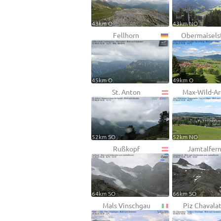
43km O
43km NO
Fellhorn
Obermaisels
45km O
49km O
St. Anton
Max-Wild-A
52km SO
52km NO
Rußkopf
Jamtalfern
64km SO
66km SO
Mals Vinschgau
Piz Chavala