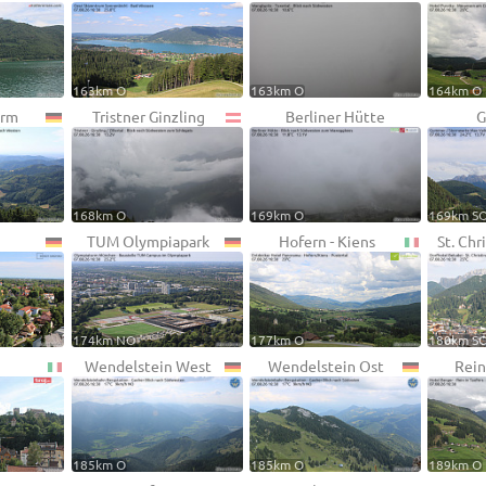
163km O
163km O
164km O
urm
Tristner Ginzling
Berliner Hütte
G
168km O
169km O
169km S
TUM Olympiapark
Hofern - Kiens
St. Chr
174km NO
177km O
180km S
Wendelstein West
Wendelstein Ost
Rein
185km O
185km O
189km O