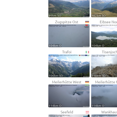
95km SO
102km SO
Zugspitze Ost
Eibsee No
104km O
104km O
Trafoi
Tisenjoc
106km SO
110km SO
Meilerhütte West
Meilerhütte 
114km O
114km O
Seefeld
Wankhau