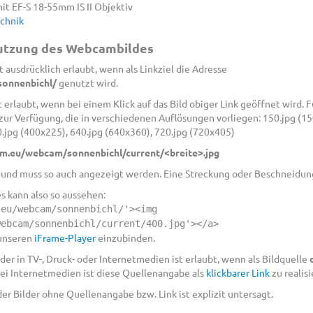
t EF-S 18-55mm IS II Objektiv
echnik
Nutzung des Webcambildes
 ausdrücklich erlaubt, wenn als Linkziel die Adresse
onnenbichl/
genutzt wird.
 erlaubt, wenn bei einem Klick auf das Bild obiger Link geöffnet wird.
 Verfügung, die in verschiedenen Auflösungen vorliegen: 150.jpg (150
0.jpg (400x225), 640.jpg (640x360), 720.jpg (720x405)
m.eu/webcam/sonnenbichl/current/<breite>.jpg
9 und muss so auch angezeigt werden. Eine Streckung oder Beschneidung 
es kann also so aussehen:
.eu/webcam/sonnenbichl/'><img
webcam/sonnenbichl/current/400.jpg'></a>
 unseren
iFrame-Player
einzubinden.
er in TV-, Druck- oder Internetmedien ist erlaubt, wenn als Bildquelle
ei Internetmedien ist diese Quellenangabe als
klickbarer Link
zu realisi
r Bilder ohne Quellenangabe bzw. Link ist explizit untersagt.