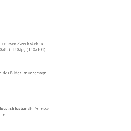
 Für diesen Zweck stehen
x85), 180.jpg (180x101),
des Bildes ist untersagt.
deutlich lesbar
die Adresse
eren.