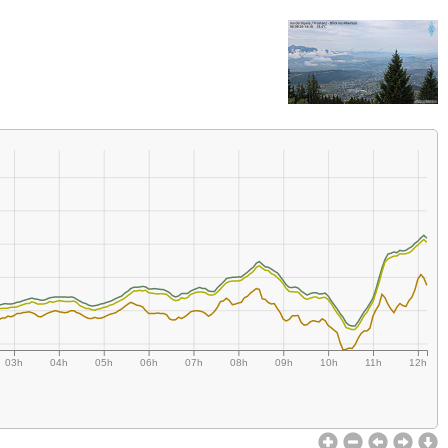
03h
04h
05h
06h
07h
08h
09h
10h
11h
12h