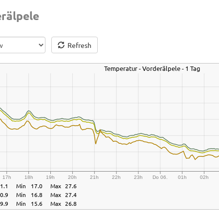
rälpele
Refresh
Temperatur - Vorderälpele - 1 Tag
17h
18h
19h
20h
21h
22h
23h
Do 06.
01h
02h
1.1
Min
17.0
Max
27.6
0.9
Min
16.8
Max
27.4
9.9
Min
15.6
Max
26.8