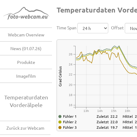
Temperaturdaten Vorde
Time Span
Offset
Webcam Overview
News (01.07.26)
26
Produkte
24
Grad Celsius
22
Imagefilm
20
18
Temperaturdaten
Vorderälpele
16
13h
14h
15h
16h
Fühler 1
Zuletzt
22.2
Mittel
2
Fühler 2
Zuletzt
22.0
Mittel
2
Fühler 3
Zuletzt
19.7
Mittel
1
Zurück zur Webcam