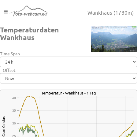
Wankhaus
(1780m)
Temperaturdaten
Wankhaus
Time Span
Offset
Temperatur - Wankhaus - 1 Tag
40
35
Grad Celsius
30
25