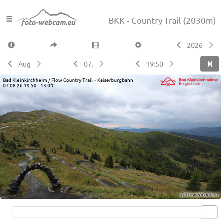
BKK - Country Trail
(2030m)
2026
Aug
07.
19:50
Bad Kleinkirchheim / Flow Country Trail – Kaiserburgbahn
07.08.26 19:50 13.0°C
Live video available →
View