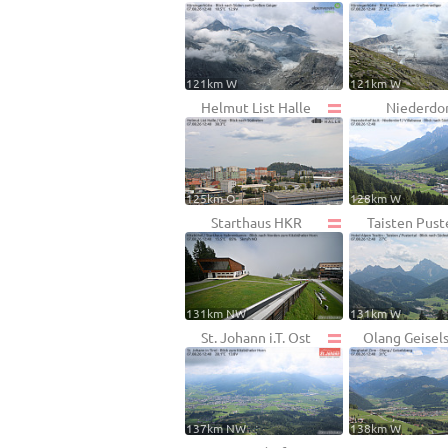
121km W
121km W
Helmut List Halle
Niederdo
125km O
128km W
Starthaus HKR
Taisten Pust
131km NW
131km W
St. Johann i.T. Ost
Olang Geisel
137km NW
138km W