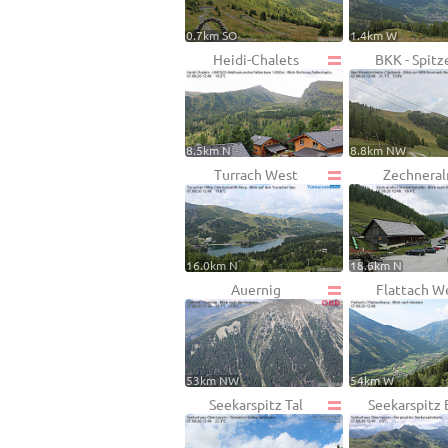
0.7km SO
1.4km W
Heidi-Chalets
BKK - Spitz
8.5km N
8.8km NW
Turrach West
Zechnera
16.0km N
18.6km N
Auernig
Flattach W
53km NW
54km W
Seekarspitz Tal
Seekarspitz 