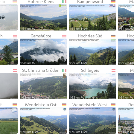
ein
Hofern - Kiens
Kampenwand
Ma
ne -
151km W
154km NW
154km W
ch
Gamshütte
Hochries Süd
Hoc
158km W
159km NW
159km N
St. Christina Gröden
Schlegeis
M
162km W
163km W
164km W
f
Wendelstein Ost
Wendelstein West
Ro
170km NW
170km NW
174km N