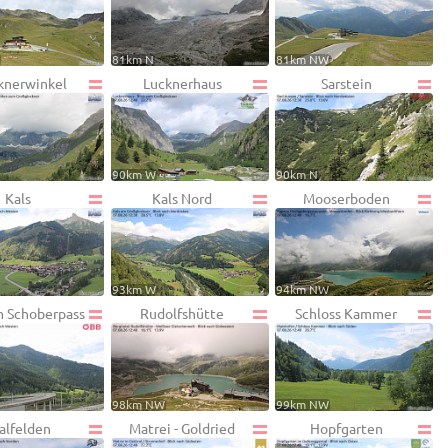
W
81km N
81km NW
knerwinkel
Lucknerhaus
Sarstein
90km W
90km N
Kals
Kals Nord
Mooserboden
93km W
94km NW
 Schoberpass
Rudolfshütte
Schloss Kammer
98km NW
99km NW
alfelden
Matrei - Goldried
Hopfgarten