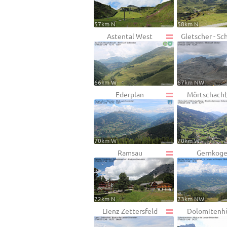
57km N
58km N
Astental West
Gletscher - Sc
66km W
67km NW
Ederplan
Mörtschach
70km W
70km W
Ramsau
Gernkoge
72km N
73km NW
Lienz Zettersfeld
Dolomitenh