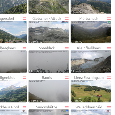
W
65km W
66km W
ngersdorf
Gletscher - Alteck
Mörtschach
69km NW
70km W
dbergkees
Sonnblick
Kleinfleißkees
W
72km NW
72km NW
ligenblut
Rauris
Lienz Faschingalm
77km NW
78km W
ckhaus Nord
Simonyhütte
Wallackhaus Süd