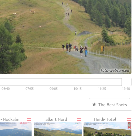
06:40
07:55
09:05
10:15
11:25
12:40
The Best Shots
- Nockalm
Falkert Nord
Heidi-Hotel