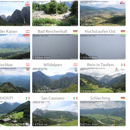
123km NW
125km N
der Kaiser
Bad Reichenhall
Hochstaufen Ost
W
130km NW
130km NW
ochkar
Wildalpen
Rein in Taufers
O
132km NO
135km W
MONTI
San Cassiano
Schleching
147km W
147km NW