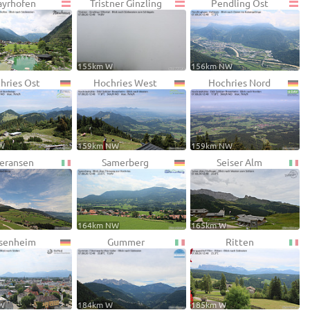
yrhofen
Tristner Ginzling
Pendling Ost
155km W
156km NW
hries Ost
Hochries West
Hochries Nord
W
159km NW
159km NW
eransen
Samerberg
Seiser Alm
164km NW
165km W
senheim
Gummer
Ritten
W
184km W
185km W