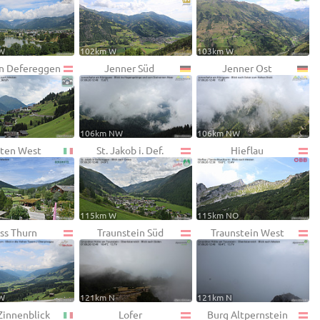
W
102km W
103km W
 in Defereggen
Jenner Süd
Jenner Ost
106km NW
106km NW
ten West
St. Jakob i. Def.
Hieflau
115km W
115km NO
ss Thurn
Traunstein Süd
Traunstein West
W
121km N
121km N
Zinnenblick
Lofer
Burg Altpernstein