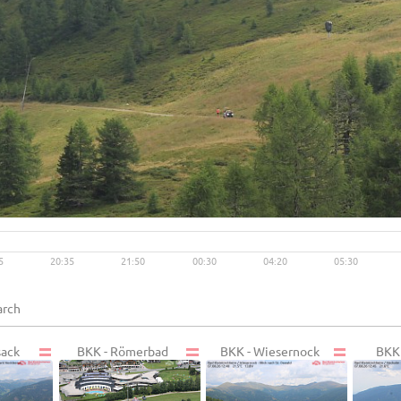
Live video available →
View
5
20:35
21:50
00:30
04:20
05:30
sack
BKK - Römerbad
BKK - Wiesernock
BKK 