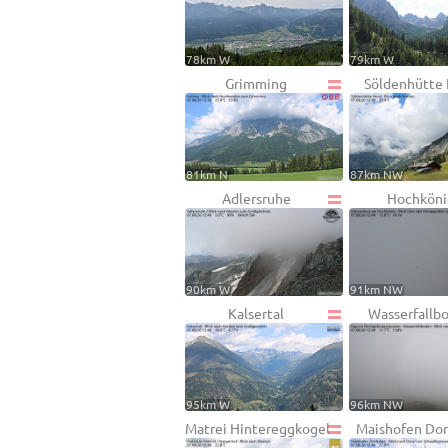
78km W
79km W
Grimming
Söldenhütte
81km N
87km NW
Adlersruhe
Hochköni
90km W
91km NW
Kalsertal
Wasserfallb
95km W
96km NW
Matrei Hintereggkogel
Maishofen Dor