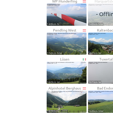
WP Munderfing
Marquartst
- Offli
148km N
148km NW
Pendling West
Kaltenba
156km NW
157km W
Lüsen
Tuxertal
160km W
161km W
Alpinhotel Berghaus
Bad Endor
165km W
168km NW