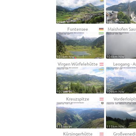
99km W
100km NW
Funtensee
Maishofen Sau
103km NW
104km NW
Virgen Würfelehütte
Leogang - A
107km W
109km NW
Kreuzspitze
Vorderloipl
115km W
115km NW
Kürsingerhütte
Großvenedi