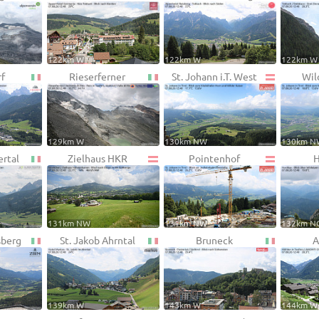
122km W
122km W
122km W
rf
Rieserferner
St. Johann i.T. West
Wil
129km W
130km NW
130km N
ertal
Zielhaus HKR
Pointenhof
H
131km NW
131km NW
132km N
sberg
St. Jakob Ahrntal
Bruneck
A
139km W
143km W
144km W