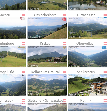
W
7.6km N
8.4km N
Gnesau
Ossiacherberg
Turrach Ost
14.6km SO
15.3km N
ningberg
Krakau
Obervellach
46km N
53km W
ogel Süd
Dellach im Drautal
Seekarhaus
W
56km W
56km N
omaseck
Gletscher - Schwarzkopf
Polinik