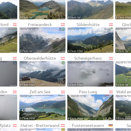
80km W
80km W
81km N
 Nord
Freiwandeck
Söldenhütte
Gloc
87km W
87km NW
90km W
g
Oberwalderhütte
Schwaigerhaus
91km NW
92km NW
92km W
oden
Zell am See
Pass Lueg
Wald am
97km NW
98km NW
98km NO
fplatz
Matrei - Bretterwand
Funtenseetauern
Sa