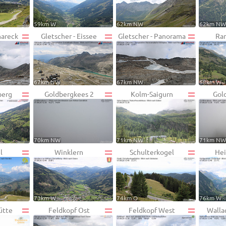
59km W
62km NW
62km N
hareck
Gletscher - Eissee
Gletscher - Panorama
Ra
67km NW
67km NW
68km W
berg
Goldbergkees 2
Kolm-Saigurn
Gol
70km NW
71km NW
71km N
l
Winklern
Schulterkogel
Hei
73km W
74km O
76km W
ütte
Feldkopf Ost
Feldkopf West
Walla