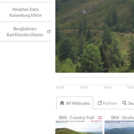
Weather Data
Kaiserburg Mitte
Bergbahnen
Bad Kleinkirchheim
15:55
17:05
18:15
19:2
All Webcams
Partner
BKK - Country Trail
BKK - Stroh