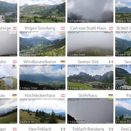
100km W
101km NW
102km N
steige
Virgen Sonnberg
Carl-von-Stahl-Haus
St.Veit
105km W
105km NW
106km W
sitz
Windbeutelbaron
Sexten Süd
Sex
110km NW
111km W
111km W
sau
Hochleckenhaus
Stöhrhaus
Pa
117km N
119km NW
119km N
ger
Neu-Toblach
Toblach Ratsberg
Drei 