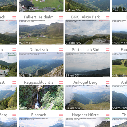
2.9km NW
7.4km NW
7.4km N
eck
Falkert Heidialm
BKK - Aktiv Park
9.2km N
9.4km NW
14.3km O
lm
Dobratsch
Pörtschach Süd
Fan
23km SW
29km SO
44km N
est
Raggaschlucht 2
Ankogel Berg
Ank
54km W
54km NW
55km N
Berg
Flattach
Hagener Hütte
Th