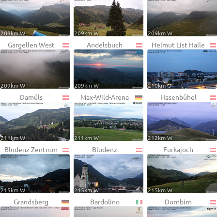
208km W
209km W
209km W
Gargellen West
Andelsbuch
Helmut List Halle
209km W
209km W
210km O
Damüls
Max-Wild-Arena
Hasenbühel
211km W
211km W
212km W
Bludenz Zentrum
Bludenz
Furkajoch
215km W
215km W
215km W
Grandsberg
Bardolino
Dornbirn