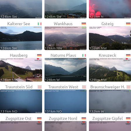
124km SW
124km SW
125km N
Kalterer See
Wankhaus
Gsteig
126km SW
126km NW
126km NW
Hausberg
Naturns Plaus
Kreuzeck
128km NW
128km W
129km NW
Traunstein Süd
Traunstein West
Braunschweiger H.
131km NO
131km NO
132km W
Zugspitze Ost
Zugspitze Nord
Zugspitze Gipfel