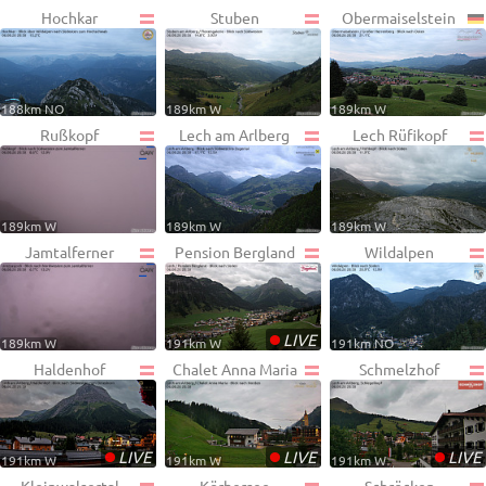
Hochkar
Stuben
Obermaiselstein
188km NO
189km W
189km W
Rußkopf
Lech am Arlberg
Lech Rüfikopf
189km W
189km W
189km W
Jamtalferner
Pension Bergland
Wildalpen
•
LIVE
189km W
191km W
191km NO
Haldenhof
Chalet Anna Maria
Schmelzhof
•
•
•
LIVE
LIVE
LIVE
191km W
191km W
191km W