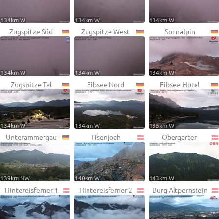
134km W
134km W
134km W
Zugspitze Süd
Zugspitze West
Sonnalpin
134km W
134km W
134km W
Zugspitze Tal
Eibsee Nord
Eibsee-Hotel
134km W
134km W
135km W
Unterammergau
Tisenjoch
Obergarten
139km NW
140km W
143km W
Hintereisferner 1
Hintereisferner 2
Burg Altpernstein