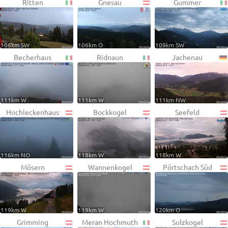
Ritten
Gnesau
Gummer
106km SW
106km O
109km SW
Becherhaus
Ridnaun
Jachenau
111km W
111km W
111km NW
Hochleckenhaus
Bockkogel
Seefeld
116km NO
118km W
118km W
Mösern
Wannenkogel
Pörtschach Süd
119km W
119km W
120km O
Grimming
Meran Hochmuth
Sulzkogel