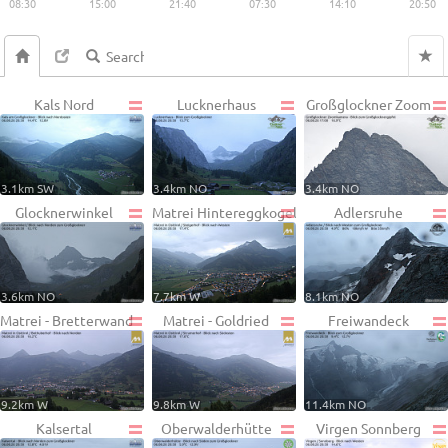
08:30
15:00
21:40
07:30
14:10
20:50
Kals Nord
Lucknerhaus
Großglockner Zoom
3.1km SW
3.4km NO
3.4km NO
Glocknerwinkel
Matrei Hintereggkogel
Adlersruhe
3.6km NO
7.7km W
8.1km NO
Matrei - Bretterwand
Matrei - Goldried
Freiwandeck
9.2km W
9.8km W
11.4km NO
Kalsertal
Oberwalderhütte
Virgen Sonnberg