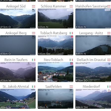
41km SW
41km N
41km O
Ankogel Süd
Schloss Kammer
Maishofen Sausteige
41km O
42km N
43km N
Ankogel Berg
Toblach Ratsberg
Leogang - Asitz
43km O
44km SW
44km N
Rein in Taufers
Neu-Toblach
Dellach im Drautal
45km W
45km SW
45km SO
St. Jakob Ahrntal
Saalfelden
Niederdorf
48km W
48km N
48km SW