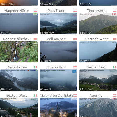
29km NW
32km SW
34km O
Hagener Hütte
Pass Thurn
Thomaseck
34km O
36km NW
36km O
Raggaschlucht 2
Zell am See
Flattach West
39km O
39km N
39km O
Rieserferner
Obervellach
Sexten Süd
40km W
40km O
41km SW
Sexten West
Maishofen Dorfplatz
Auernig