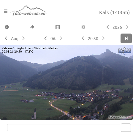
Kals
(1400m)
2026
Aug
06.
20:50
Kals am Großglockner - Blick nach Westen
06.08.26 20:50 17.3°C
Live video available →
View