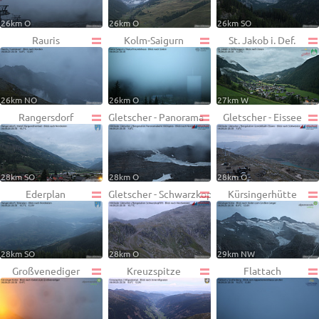
26km O
26km O
26km SO
Rauris
Kolm-Saigurn
St. Jakob i. Def.
26km NO
26km O
27km W
Rangersdorf
Gletscher - Panorama
Gletscher - Eissee
28km SO
28km O
28km O
Ederplan
Gletscher - Schwarzkopf
Kürsingerhütte
28km SO
28km O
29km NW
Großvenediger
Kreuzspitze
Flattach