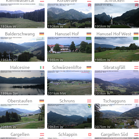
Kleinwalsertal
Körbersee
Schröcken
193km W
193km W
195km W
Balderschwang
Hanusel Hof
Hanusel Hof West
196km W
198km W
198km W
Malcesine
Schwärzenlifte
Sibratsgfäll
199km SW
201km NW
205km W
Oberstaufen
Schruns
Tschagguns
206km W
206km W
207km W
Gargellen
Schlappin
Gargellen Süd