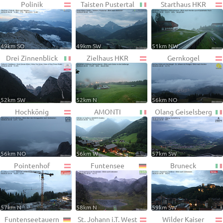
Polinik
Taisten Pustertal
Starthaus HKR
49km SO
49km SW
51km NW
Drei Zinnenblick
Zielhaus HKR
Gernkogel
52km SW
52km N
56km NO
Hochkönig
AMONTI
Olang Geiselsberg
56km NO
56km W
57km SW
Pointenhof
Funtensee
Bruneck
57km N
58km N
59km SW
Funtenseetauern
St. Johann i.T. West
Wilder Kaiser