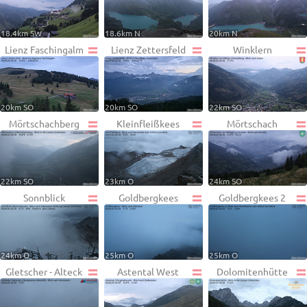
18.4km SW
18.6km N
20km N
Lienz Faschingalm
Lienz Zettersfeld
Winklern
20km SO
20km SO
22km SO
Mörtschachberg
Kleinfleißkees
Mörtschach
22km SO
23km O
24km SO
Sonnblick
Goldbergkees
Goldbergkees 2
24km O
25km O
25km O
Gletscher - Alteck
Astental West
Dolomitenhütte