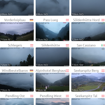
69km NO
69km NO
70km NO
Vorderloiplsau
Pass Lueg
Söldenhütte Nord
71km N
72km NO
72km NO
Schlegeis
Söldenhütte
San Cassiano
72km W
72km NO
73km SW
Windbeutelbaron
Alpinhotel Berghaus
Seekarspitz Berg
73km N
73km W
74km NO
Pendling Ost
Pendling West
Seekarspitz Tal