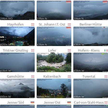
59km NO
59km N
59km N
Mayrhofen
St. Johann i.T. Ost
Berliner Hütte
62km W
63km N
63km W
Tristner Ginzling
Lofer
Hofern - Kiens
63km W
65km N
65km W
Gamshütte
Kaltenbach
Tuxertal
66km W
66km NW
69km W
Jenner Süd
Jenner Ost
Carl-von-Stahl-Haus