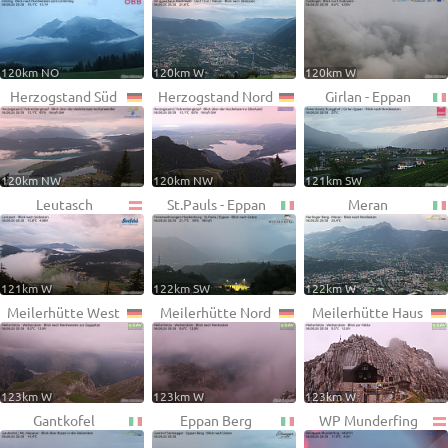
120km NO
120km W
120km W
Herzogstand Süd
Herzogstand Nord
Girlan - Eppan
120km NW
120km NW
121km SW
Leutasch
St.Pauls - Eppan
Meran
121km W
122km SW
122km W
Meilerhütte West
Meilerhütte Nord
Meilerhütte Haus
123km W
123km W
123km W
Gantkofel
Eppan Berg
WP Munderfing