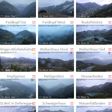
11.6km SW
12.1km NO
13.4km W
Feldkopf Ost
Feldkopf West
Rudolfshütte
13.9km SO
13.9km SO
14.3km N
Virgen Würfelehütte
Wallackhaus Nord
Wallackhaus Süd
15.3km W
16.0km NO
16.3km NO
Hopfgarten
Heiligenblut
Mooserboden
16.8km SW
17.5km O
18.3km N
St.Veit in Defereggen
Schwaigerhaus
Wasserfallboden