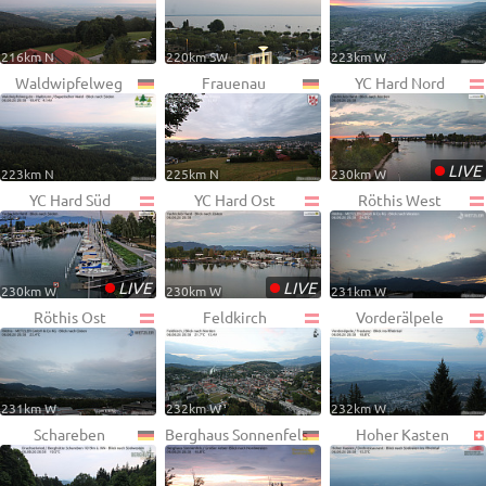
216km N
220km SW
223km W
Waldwipfelweg
Frauenau
YC Hard Nord
•
LIVE
223km N
225km N
230km W
YC Hard Süd
YC Hard Ost
Röthis West
•
•
LIVE
LIVE
230km W
230km W
231km W
Röthis Ost
Feldkirch
Vorderälpele
231km W
232km W
232km W
Schareben
Berghaus Sonnenfels
Hoher Kasten