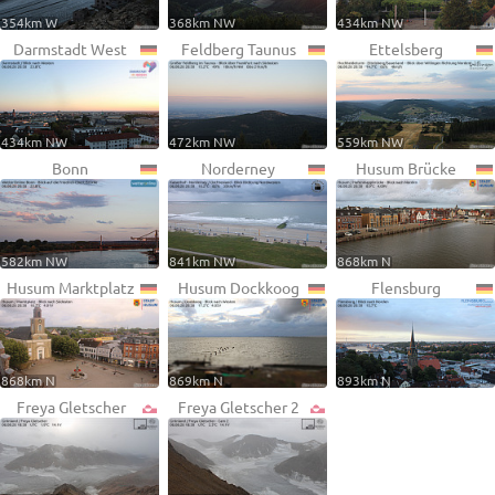
354km W
368km NW
434km NW
Darmstadt West
Feldberg Taunus
Ettelsberg
434km NW
472km NW
559km NW
Bonn
Norderney
Husum Brücke
582km NW
841km NW
868km N
Husum Marktplatz
Husum Dockkoog
Flensburg
868km N
869km N
893km N
Freya Gletscher
Freya Gletscher 2