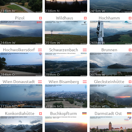
238km N
238km N
241km W
Pizol
Wildhaus
Hochhamm
244km W
251km W
260km W
Hochwolkersdorf
Schwarzenbach
Brunnen
284km O
289km O
307km W
Wien Donaustadt
Wien Bisamberg
Glecksteinhütte
313km NO
315km NO
349km W
Konkordiahütte
Buchkopfturm
Darmstadt Ost