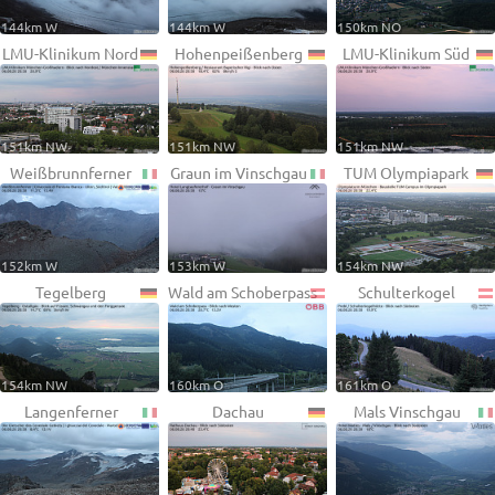
144km W
144km W
150km NO
LMU-Klinikum Nord
Hohenpeißenberg
LMU-Klinikum Süd
151km NW
151km NW
151km NW
Weißbrunnferner
Graun im Vinschgau
TUM Olympiapark
152km W
153km W
154km NW
Tegelberg
Wald am Schoberpass
Schulterkogel
154km NW
160km O
161km O
Langenferner
Dachau
Mals Vinschgau