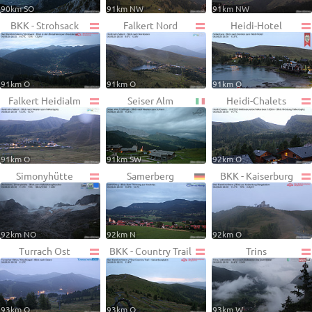
90km SO
91km NW
91km NW
BKK - Strohsack
Falkert Nord
Heidi-Hotel
91km O
91km O
91km O
Falkert Heidialm
Seiser Alm
Heidi-Chalets
91km O
91km SW
92km O
Simonyhütte
Samerberg
BKK - Kaiserburg
92km NO
92km N
92km O
Turrach Ost
BKK - Country Trail
Trins
93km O
93km O
93km W