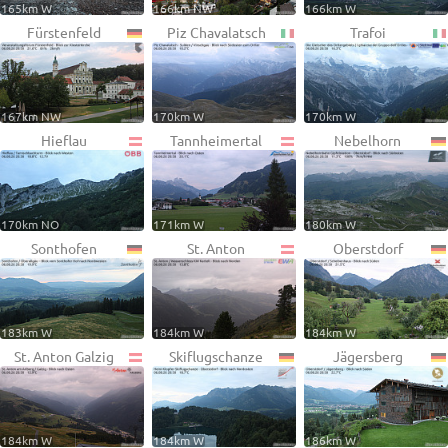
165km W
166km NW
166km W
Fürstenfeld
Piz Chavalatsch
Trafoi
167km NW
170km W
170km W
Hieflau
Tannheimertal
Nebelhorn
170km NO
171km W
180km W
Sonthofen
St. Anton
Oberstdorf
183km W
184km W
184km W
St. Anton Galzig
Skiflugschanze
Jägersberg
184km W
184km W
186km W