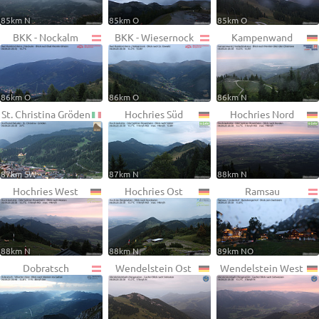
85km N
85km O
85km O
BKK - Nockalm
BKK - Wiesernock
Kampenwand
86km O
86km O
86km N
St. Christina Gröden
Hochries Süd
Hochries Nord
87km SW
87km N
88km N
Hochries West
Hochries Ost
Ramsau
88km N
88km N
89km NO
Dobratsch
Wendelstein Ost
Wendelstein West