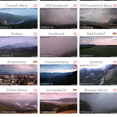
Turrach West
UNI Innsbruck
UNI Innsbruck West
95km O
100km W
100km W
Krakau
Innsbruck
Bad Endorf
101km O
102km W
102km N
Rosenheim
Ossiacherberg
Sarstein
102km N
103km O
103km NO
Tölzer Hütte
Sonnenbichl
Bremer Hütte
103km NW
104km NW
105km W