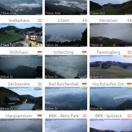
75km NW
75km NW
75km NO
Seekarhaus
Lüsen
Meransen
75km NO
76km W
78km W
Stöhrhaus
Schleching
Fanningberg
80km N
81km N
81km O
Zechneralm
Bad Reichenhall
Hochstaufen Ost
84km O
85km N
85km N
Marquartstein
BKK - Aktiv Park
BKK - Spitzeck